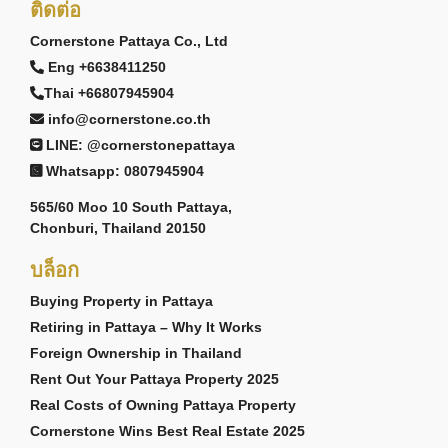
ติดต่อ
Cornerstone Pattaya Co., Ltd
Eng +6638411250
Thai +66807945904
info@cornerstone.co.th
LINE: @cornerstonepattaya
Whatsapp: 0807945904
565/60 Moo 10 South Pattaya,
Chonburi, Thailand 20150
บล็อก
Buying Property in Pattaya
Retiring in Pattaya – Why It Works
Foreign Ownership in Thailand
Rent Out Your Pattaya Property 2025
Real Costs of Owning Pattaya Property
Cornerstone Wins Best Real Estate 2025