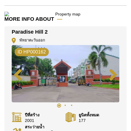
มัดจำ 2 เดือน
ก่อนเข้าอยู่อาศัย
ค้นพบโอกาสในการทำให้ที่อยู่อาศัยนี้เป็นบ้านในฝันของ
MORE INFO ABOUT
คุณ!
ติดต่อ Cornerstone Real Estate โทร +6638411250
Paradise Hill 2
หรือ อีเมล
info@cornerstone.co.th
พัทยาตะวันออก
WhatsApp ของสำนักงาน:
+66807945904
และ LINE:
ID HP000162
@cornerstonepattaya
ปีที่สร้าง
ยูนิตทั้งหมด
2001
177
สระว่ายน้ำ