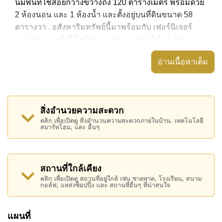
นี้มีพื้นที่ใช้สอยกว้างขวางถึง 120 ตารางเมตร พร้อมด้วย
2 ห้องนอน และ 1 ห้องน้ำ และตั้งอยู่บนที่ดินขนาด 58
ตารางวา . อสังหาริมทรัพย์นี้มาพร้อมกับ เฟอร์นิเจอร์
บางส่วน และยังมีสิ่งอำนวยความสะดวก ได้แก่ บ้านตรง
หัวมุม, ระเบียงกลางแจ้งที่มีหลังคา,
อ่านเนื้อหาเต็ม
อสังหาริมทรัพย์นี้สามารถใช้ ไม่มีสระว่ายน้ำ ได้
Paradise Hill 2 มีสิ่งอำนวยความสะดวกส่วนกลาง ได้แก่
รักษาความปลอดภัย 24 ชั่วโมง, ทางเข้ามีไม้กั้น
สิ่งอำนวยความสะดวก
สถานที่สำคัญใกล้ Paradise Hill 2 ได้แก่: ทอปส์ ชิลล์ เขา
คลิก เพื่อเปิดดู สิ่งอำนวนความสะดวกภายในบ้าน. เทคโนโลยี
สมาร์ทโฮม, และ อื่นๆ
น้อย , ตลาดน้ำสี่ภาคพัทยา, อันเดอร์วอเตอร์ เวิลด์ , สยาม
คันทรีคลับ (สนามเก่า ไร่ ริมน้ำ และโรลลิ่งฮิลส์) ,
รพ.กรุงเทพพัทยา, รพ.กรุงเทพจอมเทียน
สถานที่ใกล้เคียง
อสังหาริมทรัพย์นี้เปิดให้เช่าระยะยาวในราคา ฿ 10,000
คลิก เพื่อเปิดดู สถานที่อยู่ใกล้ เช่น ชายหาด, โรงเรียน, สนาม
บาทต่อเดือน
กอล์ฟ, แหล่งช็อปปิ้ง และ สถานที่อื่นๆ ที่น่าสนใจ
โปรดทราบว่าราคาค่าเช่าที่ Cornerstone Real Estate
โฆษณาเป็นราคาสำหรับสัญญาเช่า 1 ปี และต้องวางเงิน
แผนที่