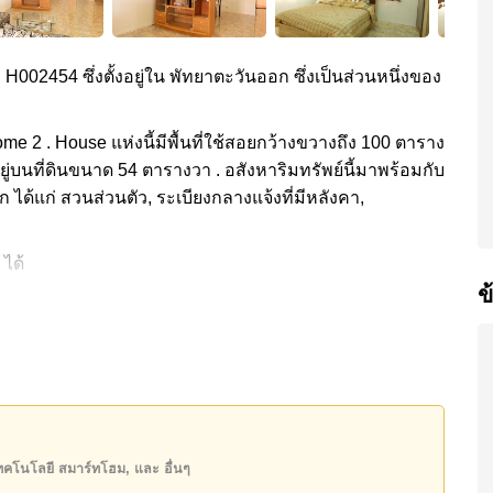
ง H002454 ซึ่งตั้งอยู่ใน พัทยาตะวันออก ซึ่งเป็นส่วนหนึ่งของ
Home 2 . House แห่งนี้มีพื้นที่ใช้สอยกว้างขวางถึง 100 ตาราง
ยู่บนที่ดินขนาด 54 ตารางวา . อสังหาริมทรัพย์นี้มาพร้อมกับ
ได้แก่ สวนส่วนตัว, ระเบียงกลางแจ้งที่มีหลังคา,
 ได้
ข
ส่วนกลาง ได้แก่ รักษาความปลอดภัย 24 ชั่วโมง, ทางเข้า
ถานที่
ิ๊กซี เอ็กซ์ตร้า, บิ๊กซีพัทยาใต้ , ทิฟฟานี่โชว์พัทยา, อีส
 ไร่ ริมน้ำ และโรลลิ่งฮิลส์) , รพ.กรุงเทพพัทยา, รพ.กรุงเทพ
5,000 บาทต่อเดือน
เทคโนโลยี สมาร์ทโฮม, และ อื่นๆ