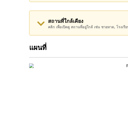
โปรดทราบว่าราคาค่าเช่าที่ Cornerstone Real E
เงินมัดจำ 2 เดือน
ก่อนเข้าอยู่อาศัย
ค้นพบโอกาสในการทำให้ที่อยู่อาศัยนี้เป็นบ้านในฝ
สถานที่ใกล้เคียง
คลิก เพื่อเปิดดู สถานที่อยู่ใกล้ เช่น ชายหาด, โรงเร
ติดต่อ Cornerstone Real Estate โทร +66384112
WhatsApp ของสำนักงาน:
+66807945904
และ L
แผนที่