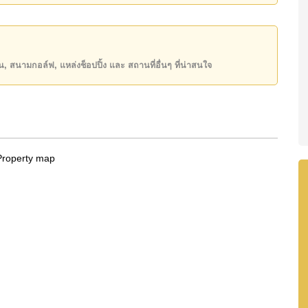
state โฆษณาเป็นราคาสำหรับสัญญาเช่า 1 ปี และต้องวาง
ันของคุณ!
ียน, สนามกอล์ฟ, แหล่งช็อปปิ้ง และ สถานที่อื่นๆ ที่น่าสนใจ
50 หรือ อีเมล
info@cornerstone.co.th
INE: @cornerstonepattaya