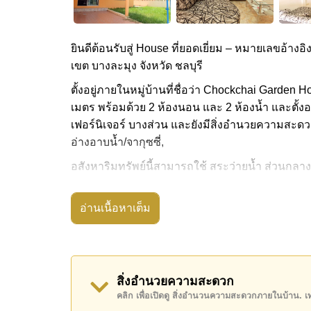
ยินดีต้อนรับสู่ House ที่ยอดเยี่ยม – หมายเลขอ้างอิ
เขต บางละมุง จังหวัด ชลบุรี
ตั้งอยู่ภายในหมู่บ้านที่ชื่อว่า Chockchai Garden 
เมตร พร้อมด้วย 2 ห้องนอน และ 2 ห้องน้ำ และตั้งอ
เฟอร์นิเจอร์ บางส่วน และยังมีสิ่งอำนวยความสะดวก 
อ่างอาบน้ำ/จากุซซี่,
อสังหาริมทรัพย์นี้สามารถใช้ สระว่ายน้ำ ส่วนกลาง
Chockchai Garden Home 2 มีสิ่งอำนวยความสะดวก
มีไม้กั้น, สวนส่วนกลาง, ร้านอาหาร/ร้านกาแฟในส
อ่านเนื้อหาเต็ม
สถานที่สำคัญใกล้ Chockchai Garden Home 2 ได้แก่: บ
เทิร์น แอร์พอร์ต พัทยา , สยามคันทรีคลับ (สนามเก่า
จอมเทียน
สิ่งอำนวยความสะดวก
อสังหาริมทรัพย์นี้เปิดให้เช่าระยะยาวในราคา ฿ 1
คลิก เพื่อเปิดดู สิ่งอำนวนความสะดวกภายในบ้าน. 