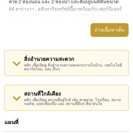
ด้วย 2 ห้องนอน และ 2 ห้องน้ำ และตั้งอยู่บนที่ดินขนาด
64 ตารางวา . อสังหาริมทรัพย์นี้มาพร้อมกับ เฟอร์นิเจอร์
ครบ และยังมีสิ่งอำนวยความสะดวก ได้แก่ สวนส่วนตัว,
ประตูรั่วไฟฟ้า,
อ่านเนื้อหาเต็ม
อสังหาริมทรัพย์นี้สามารถใช้ สระว่ายน้ำ ส่วนตัว ได้
Green Field Villa 5 มีสิ่งอำนวยความสะดวกส่วนกลาง
ได้แก่ รักษาความปลอดภัย 24 ชั่วโมง, ทางเข้ามีไม้กั้น,
สิ่งอำนวยความสะดวก
กล้องวงจรปิด, ฟิตเนส
คลิก เพื่อเปิดดู สิ่งอำนวนความสะดวกภายในบ้าน. เทคโนโลยี
สมาร์ทโฮม, และ อื่นๆ
สถานที่สำคัญใกล้ Green Field Villa 5 ได้แก่: ใกล้
ทางด่วนมอเตอร์เวย์หรือทางหลวง, ซูเปอร์มาร์เก็ตอาหาร
สด , มาบประชัน เลค, ฟาร์มแกะพัทยา , สยามคันทรีคลับ
(สนามเก่า ไร่ ริมน้ำ และโรลลิ่งฮิลส์), พัทยาคันทรีคลับ ,
สถานที่ใกล้เคียง
รพ.กรุงเทพพัทยา, โรงพยาบาลบางละมุง
คลิก เพื่อเปิดดู สถานที่อยู่ใกล้ เช่น ชายหาด, โรงเรียน, สนาม
กอล์ฟ, แหล่งช็อปปิ้ง และ สถานที่อื่นๆ ที่น่าสนใจ
อสังหาริมทรัพย์นี้เปิดให้เช่าระยะยาวในราคา ฿ 40,000
บาทต่อเดือน
แผนที่
โปรดทราบว่าราคาค่าเช่าที่ Cornerstone Real Estate