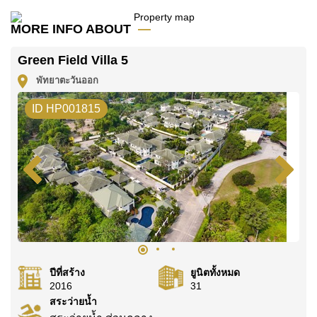
โฆษณาเป็นราคาสำหรับสัญญาเช่า 1 ปี และต้องวางเงิน
มัดจำ 2 เดือน
ก่อนเข้าอยู่อาศัย
MORE INFO ABOUT
ค้นพบโอกาสในการทำให้ที่อยู่อาศัยนี้เป็นบ้านในฝันของ
Green Field Villa 5
คุณ!
พัทยาตะวันออก
ติดต่อ Cornerstone Real Estate โทร +6638411250
หรือ อีเมล
info@cornerstone.co.th
ID HP001815
WhatsApp ของสำนักงาน:
+66807945904
และ LINE:
@cornerstonepattaya
ปีที่สร้าง
ยูนิตทั้งหมด
2016
31
สระว่ายน้ำ