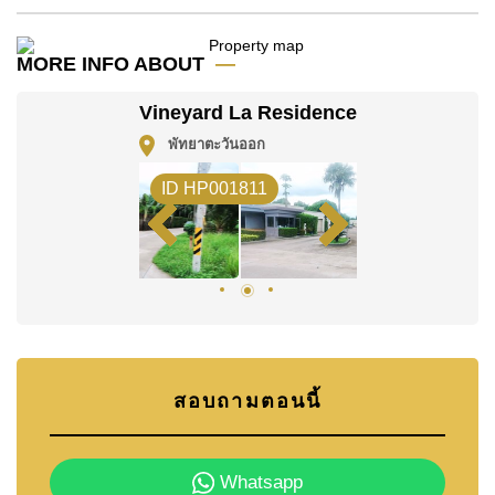
คลับ , รพ.กรุงเทพพัทยา
อสังหาริมทรัพย์นี้มีไว้สำหรับขายในราคา ฿ 24,900,000
MORE INFO ABOUT
บาท และยังมีให้เช่าในราคา ฿ 110,000 บาท
โปรดทราบว่าราคาค่าเช่าที่ Cornerstone Real Estate
Vineyard La Residence
โฆษณาเป็นราคาสำหรับสัญญาเช่า 1 ปี และต้องวางเงิน
พัทยาตะวันออก
มัดจำ 2 เดือน
ก่อนเข้าอยู่อาศัย
ID HP001811
โฉนดที่ดินของอสังหาริมทรัพย์นี้อยู่ภายใต้กรรมสิทธิ์ ชื่อ
บริษัท
โดยมี ค่าโอนคนละครึ่ง
ค้นพบโอกาสในการทำให้ที่อยู่อาศัยนี้เป็นบ้านในฝันของ
คุณ!
ติดต่อ Cornerstone Real Estate โทร +6638411250
หรือ อีเมล
info@cornerstone.co.th
สอบถามตอนนี้
WhatsApp ของสำนักงาน:
+66807945904
และ LINE:
@cornerstonepattaya
Whatsapp