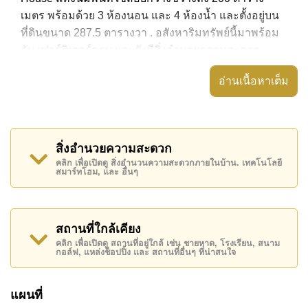
เมตร พร้อมด้วย 3 ห้องนอน และ 4 ห้องน้ำ และตั้งอยู่บน
ที่ดินขนาด 287.5 ตารางวา . อสังหาริมทรัพย์นี้มาพร้อม
กับ เฟอร์นิเจอร์ครบ และยังมีสิ่งอำนวยความสะดวก
ได้แก่ บ้าน 2 ชั้น, สนามหญ้าขนาดใหญ่, พื้นที่นั่งเล่น
อ่านเนื้อหาเต็ม
กลางแจ้งพร้อมหลังคา, อ่างอาบน้ำ/จากุซซี่, ตู้เสื้อผ้าแบบ
วอล์กอิน, ห้องเก็บของ
อสังหาริมทรัพย์นี้สามารถใช้ สระว่ายน้ำ ส่วนตัว ได้
สิ่งอำนวยความสะดวก
Vineyard La Residence มีสิ่งอำนวยความสะดวกส่วน
คลิก เพื่อเปิดดู สิ่งอำนวนความสะดวกภายในบ้าน. เทคโนโลยี
กลาง ได้แก่ รักษาความปลอดภัย 24 ชั่วโมง, ทางเข้ามีไม้
สมาร์ทโฮม, และ อื่นๆ
กั้น, กล้องวงจรปิด, ฟิตเนส, สวนส่วนกลาง
สถานที่สำคัญใกล้ Vineyard La Residence ได้แก่: ใกล้
ทางด่วนมอเตอร์เวย์หรือทางหลวง, ซูเปอร์มาร์เก็ตอาหาร
สถานที่ใกล้เคียง
สด, โลตัส พัทยาเหนือ , อุทยานหินล้านปีและฟาร์มจระเข้,
คลิก เพื่อเปิดดู สถานที่อยู่ใกล้ เช่น ชายหาด, โรงเรียน, สนาม
กอล์ฟ, แหล่งช็อปปิ้ง และ สถานที่อื่นๆ ที่น่าสนใจ
ปีโป้ โพนี่ คลับ, ไทยโปโลคลับ, ฮอร์สชู พอยท์ รีสอร์ท,
พัทยาเวคพาร์ค, อีสเทิร์น แอร์พอร์ต พัทยา , สยามคันทรี
แผนที่
คลับ (สนามเก่า ไร่ ริมน้ำ และโรลลิ่งฮิลส์), พัทยาคันทรี