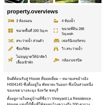
property.overviews
3 ห้องนอน
4 ห้องน้ำ
ขนาดที่ดิน 288
ขนาดพื้นที่ 200 Sq.m
Sq.wah
สระว่ายน้ำ ส่วนตัว
เฟอร์นิเจอร์ครบ
ชื่อบริษัท
วิว สระว่ายน้ำ
ไม่อนุญาตให้นำสัตว์
กล้องวงจรปิด
เลี้ยงเข้าพัก
ยินดีต้อนรับสู่ House ที่ยอดเยี่ยม – หมายเลขอ้างอิง
H004145 ซึ่งตั้งอยู่ใน พัทยาตะวันออก ซึ่งเป็นส่วนหนึ่ง
ของเขต บางละมุง จังหวัด ชลบุรี
ตั้งอยู่ภายในหมู่บ้านที่ชื่อว่า Vineyard La Residence .
House แห่งนี้มีพื้นที่ใช้สอยกว้างขวางถึง 200 ตาราง