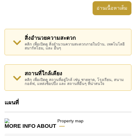
fittings, and stylish decor.
อ่านเนื้อหาเต็ม
The modern Western-style kitchen is a chef's dream,
equipped with a breakfast bar, built-in appliances, and
ample high and low cabinets for extra storage.
Located approximately 6 kilometers from downtown
สิ่งอำนวยความสะดวก
Pattaya City, Pattaya Land and House offers a central
location convenient to most international schools, both
คลิก เพื่อเปิดดู สิ่งอำนวนความสะดวกภายในบ้าน. เทคโนโลยี
สมาร์ทโฮม, และ อื่นๆ
Thai and Western supermarkets, and an array of dining
options.
Property Details:
- Bedrooms: 2. With a small detail design it is possible
สถานที่ใกล้เคียง
to create a 3rd bedroom also
- Bathrooms: 2
คลิก เพื่อเปิดดู สถานที่อยู่ใกล้ เช่น ชายหาด, โรงเรียน, สนาม
กอล์ฟ, แหล่งช็อปปิ้ง และ สถานที่อื่นๆ ที่น่าสนใจ
- House Size: 130m²
- Land Plot: 346m²
- Furnishings: Unfurnished
-Ownership: Thai Company Name
แผนที่
Don't miss out on this beautifully renovated villa that
blends modern convenience with stylish living in a
prime Pattaya location.
MORE INFO ABOUT
Explore the possibilities of making this property your
dream home!