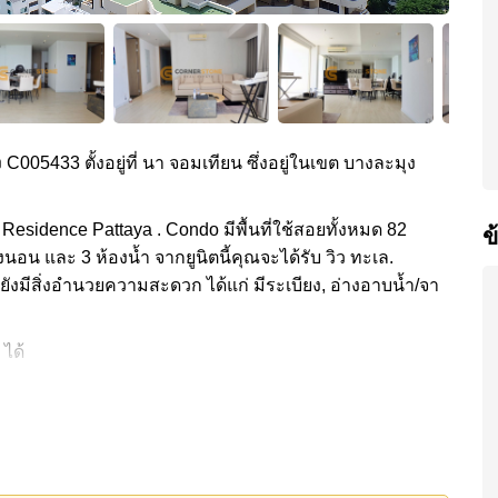
ง C005433 ตั้งอยู่ที่ นา จอมเทียน ซึ่งอยู่ในเขต บางละมุง
Residence Pattaya . Condo มีพื้นที่ใช้สอยทั้งหมด 82
ข
งนอน และ 3 ห้องน้ำ จากยูนิตนี้คุณจะได้รับ วิว ทะเล.
ยังมีสิ่งอำนวยความสะดวก ได้แก่ มีระเบียง, อ่างอาบน้ำ/จา
 ได้
กส่วนกลาง ได้แก่ สไลเดอร์, ฟิสเนส, สกายเทอร์เรซ, ซาว
้แก่: ติดชายหาด, ใกล้ทางด่วนมอเตอร์เวย์หรือทางหลวง ,
กซ์ โกลด์ , รพ.กรุงเทพจอมเทียน