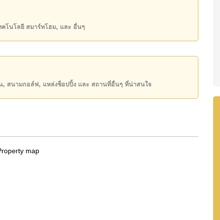
00,000 บาท คิดเป็น ฿ 230,488 บาทต่อตารางเมตร
เทคโนโลยี สมาร์ทโฮม, และ อื่นๆ
ิ์ ชื่อต่างชาติ โดยมี ค่าโอนคนละครึ่ง
ันของคุณ!
50 หรือ อีเมล
info@cornerstone.co.th
INE: @cornerstonepattaya
ียน, สนามกอล์ฟ, แหล่งช็อปปิ้ง และ สถานที่อื่นๆ ที่น่าสนใจ