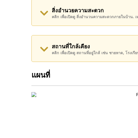
อสังหาริมทรัพย์นี้มีไว้สำหรับขายในราคา ฿ 18,9
สิ่งอำนวยความสะดวก
คลิก เพื่อเปิดดู สิ่งอำนวนความสะดวกภายในบ้าน. 
โฉนดที่ดินของอสังหาริมทรัพย์นี้อยู่ภายใต้กรรมสิทธ
ค้นพบโอกาสในการทำให้ที่อยู่อาศัยนี้เป็นบ้านในฝ
ติดต่อ Cornerstone Real Estate โทร +66384112
สถานที่ใกล้เคียง
WhatsApp ของสำนักงาน:
+66807945904
และ L
คลิก เพื่อเปิดดู สถานที่อยู่ใกล้ เช่น ชายหาด, โรงเร
แผนที่