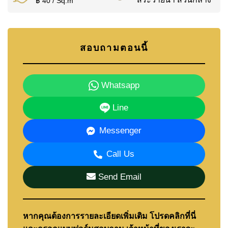
฿ 40 / Sq.m
อสังหาริมทรัพย์นี้ประกาศขาย ถือกรรมสิทธิ์ชื่อบริษัท
(Company Name) ค่าธรรมเนียมโอนและภาษีแบ่ง
ชำระคนละครึ่งระหว่างผู้ซื้อและผู้ขาย
สอบถามตอนนี้
สำหรับผู้ที่กำลังพิจารณาซื้อ คู่มือฉบับเต็มของเรา
อธิบายขั้นตอนทั้งหมดไว้ที่:
คิดจะซื้ออสังหาริมทรัพย์
Whatsapp
ในพัทยาใช่ไหม?
Line
ติดต่อ Cornerstone Real Estate — ประสบการณ์
Messenger
กว่า 21 ปีในพัทยา
Call Us
Send Email
📲 WhatsApp: +66 807 945 904
💬 LINE ID: @cornerstonepattaya
หากคุณต้องการรายละเอียดเพิ่มเติม โปรดคลิกที่นี่
📞 +66 (0)38 411250