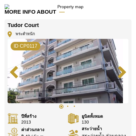
ชายหาดได้ง่าย และอยู่บนเส้นทางแท็กซี่
MORE INFO ABOUT
ย่านนี้ยังใกล้กับแหล่งท่องเที่ยวมากมาย เช่น อเวนิ
Tudor Court
วช้อปปิ้งมอลล์ รอยัลการ์เด้นพลาซ่า วัดพระใหญ่
พระตำหนัก
ตลาดน้ำพัทยา ถนนวอล์กกิ้งสตรีท หาดคอสซี่ และ
หาดพระตำหนัก
ID CP0117
ครอบครัวมีตัวเลือกโรงเรียนไทยและนานาชาติ
มากมายใกล้เคียง เช่น บูรพาพัฒนศาสตร์ และ
โรงเรียนอักษรพัทยา
ทั้งโรงพยาบาลกรุงเทพจอมเทียนและโรงพยาบาลเมือง
พัทยาก็อยู่ไม่ไกลเช่นกัน ให้ผู้อยู่อาศัยอุ่นใจได้ด้วย
การเข้าถึงบริการทางการแพทย์ที่มีคุณภาพอย่าง
รวดเร็ว
ปีที่สร้าง
ยูนิตทั้งหมด
2013
130
สระว่ายน้ำ
ค่าส่วนกลาง
เงื่อนไขการขาย
สระว่ายน้ำ ส่วนกลาง