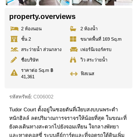
property.overviews
2 ห้องนอน
2 ห้องน้ำ
ชั้น 2
ขนาดพื้นที่ 169 Sq.m
สระว่ายน้ำ ส่วนกลาง
เฟอร์นิเจอร์ครบ
ชื่อบริษัท
วิว สระว่ายน้ำ
ราคาต่อ Sq.m ฿
ฟิสเนส
41,361
รหัสทรัพย์:
C006002
Tudor Court ตั้งอยู่ในซอยตันที่เงียบสงบบนพระตำ
หนักฮิลล์ ลดปริมาณการจราจรให้น้อยที่สุด ในขณะที่
ยังคงเดินทางสะดวกไปยังจอมเทียน ใจกลางพัทยา
และหาดคอสซี่ ระบบคีย์การ์ดและที่จอดรถใต้ดินเพิ่ม