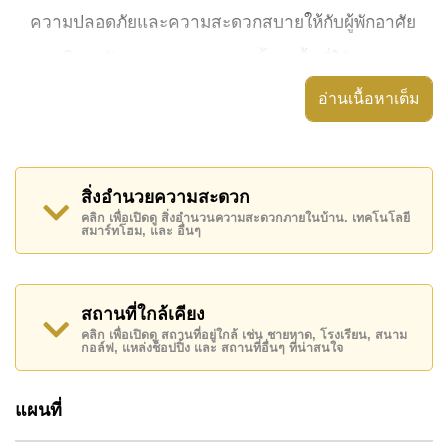
ความปลอดภัยและความสะดวกสบายให้กับผู้พักอาศัย
คอนโด 2 ห้องนอนตกแต่งครบ ชั้น 2 พื้นที่ใช้สอย 169
ตร.ม. มองเห็นวิวสระ
อ่านเนื้อหาเต็ม
ห้องมี 2 ห้องนอน 2 ห้องน้ำ พร้อมตู้เสื้อผ้าแบบวอล์
กอิน ระเบียงส่วนตัว และแอร์ครบทุกพื้นที่
ห้องครัวติดตั้งตู้สไตล์ยุโรปและเตาอบแบบบิลท์อิน
สิ่งอำนวยความสะดวก
พร้อมเครื่องซักผ้า Smart TV และอินเทอร์เน็ต
คลิก เพื่อเปิดดู สิ่งอำนวนความสะดวกภายในบ้าน. เทคโนโลยี
สมาร์ทโฮม, และ อื่นๆ
ความเร็วสูง
สถานที่ใกล้เคียง
ทำเลและสิ่งอำนวยความสะดวกใกล้เคียง
คลิก เพื่อเปิดดู สถานที่อยู่ใกล้ เช่น ชายหาด, โรงเรียน, สนาม
กอล์ฟ, แหล่งช็อปปิ้ง และ สถานที่อื่นๆ ที่น่าสนใจ
ผู้พักอาศัยสามารถใช้สระว่ายน้ำรวม ฟิตเนส และ
ระบบรักษาความปลอดภัย 24 ชั่วโมง
แผนที่
สิ่งอำนวยความสะดวกในชีวิตประจำวันอยู่ไม่ไกล ทั้ง
ฟู้ดมาร์ท ซูเปอร์มาร์เก็ตฟรีนด์ชิพ การเดินทางเข้าถึง