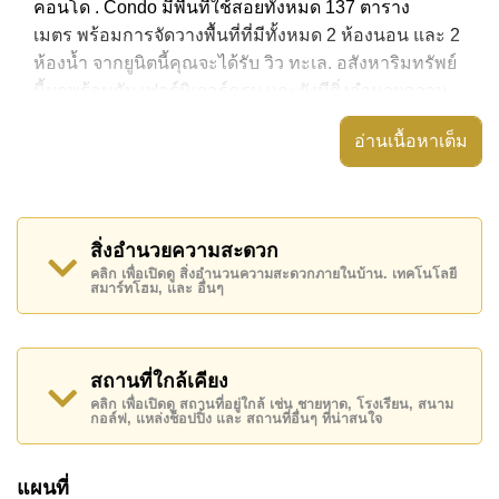
คอนโด . Condo มีพื้นที่ใช้สอยทั้งหมด 137 ตาราง
เมตร พร้อมการจัดวางพื้นที่ที่มีทั้งหมด 2 ห้องนอน และ 2
ห้องน้ำ จากยูนิตนี้คุณจะได้รับ วิว ทะเล. อสังหาริมทรัพย์
นี้มาพร้อมกับ เฟอร์นิเจอร์ครบ และยังมีสิ่งอำนวยความ
สะดวก ได้แก่ ห้องหัวมุม, มีระเบียง, เครื่องปรับอากาศ
อ่านเนื้อหาเต็ม
ครบ,
อสังหาริมทรัพย์นี้สามารถใช้ สระว่ายน้ำ ส่วนกลาง ได้
วิว ทาเลย์ 3 คอนโด มีสิ่งอำนวยความสะดวกส่วนกลาง
สิ่งอำนวยความสะดวก
ได้แก่ ฟิสเนส, ซาวน่าหรือห้องอบไอน้ำ, สวนส่วนกลาง, มิ
คลิก เพื่อเปิดดู สิ่งอำนวนความสะดวกภายในบ้าน. เทคโนโลยี
นิมาร์ท
สมาร์ทโฮม, และ อื่นๆ
สถานที่สำคัญใกล้ วิว ทาเลย์ 3 คอนโด ได้แก่: ติด
ชายหาด, ไกล้เคียงรถประจำทาง , ตลาดน้ำสี่ภาคพัทยา,
อันเดอร์วอเตอร์ เวิลด์ , เอเชีย 9 หลุม กอล์ฟ , รพ.กรุงเทพ
สถานที่ใกล้เคียง
จอมเทียน, โรงพยาบาลเมืองพัทยา
คลิก เพื่อเปิดดู สถานที่อยู่ใกล้ เช่น ชายหาด, โรงเรียน, สนาม
กอล์ฟ, แหล่งช็อปปิ้ง และ สถานที่อื่นๆ ที่น่าสนใจ
อสังหาริมทรัพย์นี้เปิดให้เช่าระยะยาวในราคา ฿ 50,000
บาทต่อเดือน
แผนที่