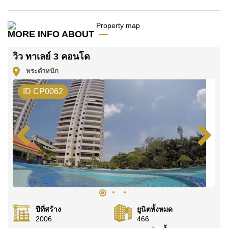
โปรดทราบว่าราคาค่าเช่าที่ Cornerstone Real Estate
โฆษณาเป็นราคาสำหรับสัญญาเช่า 1 ปี และต้องวางเงิน
มัดจำ 2 เดือน
ก่อนเข้าอยู่อาศัย
MORE INFO ABOUT
โฉนดที่ดินของอสังหาริมทรัพย์นี้อยู่ภายใต้กรรมสิทธิ์ ชื่อ
วิว ทาเลย์ 3 คอนโด
ไทย
พระตำหนัก
ค้นพบโอกาสในการทำให้ที่อยู่อาศัยนี้เป็นบ้านในฝันของ
คุณ!
ID CP0062
ติดต่อ Cornerstone Real Estate โทร +6638411250
หรือ อีเมล
info@cornerstone.co.th
WhatsApp ของสำนักงาน:
+66807945904
และ LINE:
@cornerstonepattaya
ปีที่สร้าง
ยูนิตทั้งหมด
2006
466