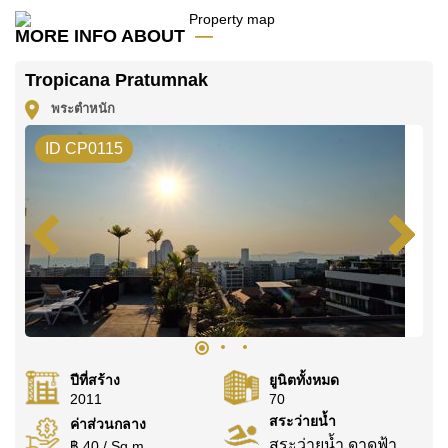
คุณ!
MORE INFO ABOUT
ติดต่อ Cornerstone Real Estate โทร +6638411250
หรือ อีเมล
info@cornerstone.co.th
Tropicana Pratumnak
WhatsApp ของสำนักงาน:
+66807945904
และ LINE:
พระตำหนัก
@cornerstonepattaya
ID CP0115
ปีที่สร้าง
ยูนิตทั้งหมด
2011
70
สระว่ายน้ำ
ค่าส่วนกลาง
สระว่ายน้ำ ดาดฟ้า
฿ 40 / Sq.m