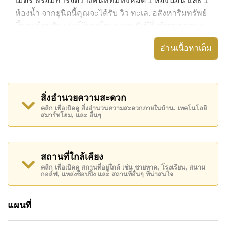
เมตร พร้อมการจัดวางพื้นที่ที่มีทั้งหมด 1 ห้องนอน และ 1
ห้องน้ำ จากยูนิตนี้คุณจะได้รับ วิว ทะเล. อสังหาริมทรัพย์
นี้มาพร้อมกับ เฟอร์นิเจอร์ครบ และยังมีสิ่งอำนวยความ
สะดวก ได้แก่ มีระเบียง, เครื่องปรับอากาศครบ,
อ่านเนื้อหาเต็ม
อสังหาริมทรัพย์นี้สามารถใช้ สระว่ายน้ำ ส่วนกลาง ได้
Tropicana Pratumnak มีสิ่งอำนวยความสะดวกส่วนกลาง
ได้แก่ ฟิสเนส, รปภ.24ชม.
สิ่งอำนวยความสะดวก
สถานที่สำคัญใกล้ Tropicana Pratumnak ได้แก่: เดินทาง
คลิก เพื่อเปิดดู สิ่งอำนวนความสะดวกภายในบ้าน. เทคโนโลยี
สมาร์ทโฮม, และ อื่นๆ
ไปชายหาดได้ง่าย, ใกล้กับสปา & ซาวน่า , พัทยาปาร์ค,
อันเดอร์วอเตอร์ เวิลด์ , เอเชีย 9 หลุม กอล์ฟ , รพ.กรุงเทพ
จอมเทียน, โรงพยาบาลเมืองพัทยา
สถานที่ใกล้เคียง
อสังหาริมทรัพย์นี้มีไว้สำหรับขายในราคา ฿ 5,500,000
คลิก เพื่อเปิดดู สถานที่อยู่ใกล้ เช่น ชายหาด, โรงเรียน, สนาม
บาท คิดเป็น ฿ 78,571 บาทต่อตารางเมตร
กอล์ฟ, แหล่งช็อปปิ้ง และ สถานที่อื่นๆ ที่น่าสนใจ
โฉนดที่ดินของอสังหาริมทรัพย์นี้อยู่ภายใต้กรรมสิทธิ์ ชื่อ
ต่างชาติ โดยมี ค่าโอนคนละครึ่ง
แผนที่
ค้นพบโอกาสในการทำให้ที่อยู่อาศัยนี้เป็นบ้านในฝันของ