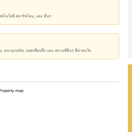
ธิ์ ชื่อไทย โดยมี ค่าโอนคนละครึ่ง
เทคโนโลยี สมาร์ทโฮม, และ อื่นๆ
ันของคุณ!
50 หรือ อีเมล
info@cornerstone.co.th
INE: @cornerstonepattaya
ียน, สนามกอล์ฟ, แหล่งช็อปปิ้ง และ สถานที่อื่นๆ ที่น่าสนใจ