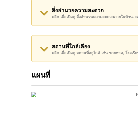
สิ่งอำนวยความสะดวก
โฉนดที่ดินของอสังหาริมทรัพย์นี้อยู่ภายใต้กรรมสิท
คลิก เพื่อเปิดดู สิ่งอำนวนความสะดวกภายในบ้าน. 
ค้นพบโอกาสในการทำให้ที่อยู่อาศัยนี้เป็นบ้านในฝ
ติดต่อ Cornerstone Real Estate โทร +66384112
WhatsApp ของสำนักงาน:
+66807945904
และ L
สถานที่ใกล้เคียง
คลิก เพื่อเปิดดู สถานที่อยู่ใกล้ เช่น ชายหาด, โรงเร
แผนที่