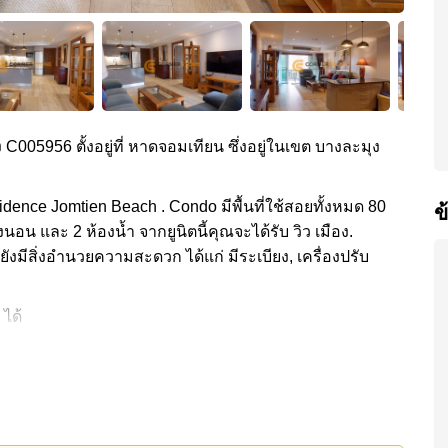
ง C005956 ตั้งอยู่ที่ หาดจอมเทียน ซึ่งอยู่ในเขต บางละมุง
dence Jomtien Beach . Condo มีพื้นที่ใช้สอยทั้งหมด 80
ข
งนอน และ 2 ห้องน้ำ จากยูนิตนี้คุณจะได้รับ วิว เมือง.
ยังมีสิ่งอำนวยความสะดวก ได้แก่ มีระเบียง, เครื่องปรับ
 ได้
ะดวกส่วนกลาง ได้แก่ ฟิสเนส, สวนส่วนกลาง, รปภ.24ชม.
้แก่: เดินทางไปชายหาดได้ง่าย, ฟู้ดมาร์ท , ตลาดน้ำสี่
.กรุงเทพจอมเทียน
0,000 บาท คิดเป็น ฿ 56,250 บาทต่อตารางเมตร