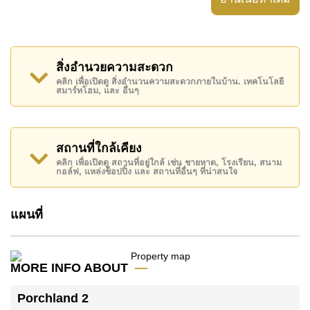
อสังหาริมทรัพย์นี้สามารถใช้ สระว่ายน้ำ ส่วนกลาง ได้
Porchland 2 มีสิ่งอำนวยความสะดวกส่วนกลาง ได้แก่
ฟิสเนส, สวนส่วนกลาง, มินิมาร์ท, รปภ.24ชม.
สิ่งอำนวยความสะดวก
สถานที่สำคัญใกล้ Porchland 2 ได้แก่: เดินทางไป
คลิก เพื่อเปิดดู สิ่งอำนวนความสะดวกภายในบ้าน. เทคโนโลยี
สมาร์ทโฮม, และ อื่นๆ
ชายหาดได้ง่าย, ไกล้เคียงรถประจำทาง , Columbia
Pictures Aquaverse Water Park, Nong Nooch
Botanical Gardens , ฟีนิกซ์ โกลด์ , รพ.กรุงเทพจอมเทียน
อสังหาริมทรัพย์นี้เปิดให้เช่าระยะยาวในราคา ฿ 18,000
สถานที่ใกล้เคียง
บาทต่อเดือน
คลิก เพื่อเปิดดู สถานที่อยู่ใกล้ เช่น ชายหาด, โรงเรียน, สนาม
กอล์ฟ, แหล่งช็อปปิ้ง และ สถานที่อื่นๆ ที่น่าสนใจ
โปรดทราบว่าราคาค่าเช่าที่ Cornerstone Real Estate
โฆษณาเป็นราคาสำหรับสัญญาเช่า 1 ปี และต้องวางเงิน
แผนที่
มัดจำ 2 เดือน
ก่อนเข้าอยู่อาศัย
ค้นพบโอกาสในการทำให้ที่อยู่อาศัยนี้เป็นบ้านในฝันของ
คุณ!
MORE INFO ABOUT
ติดต่อ Cornerstone Real Estate โทร +6638411250
Porchland 2
หรือ อีเมล
info@cornerstone.co.th