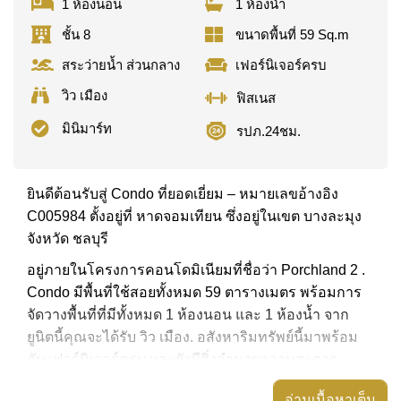
1 ห้องนอน
1 ห้องน้ำ
ชั้น 8
ขนาดพื้นที่ 59 Sq.m
สระว่ายน้ำ ส่วนกลาง
เฟอร์นิเจอร์ครบ
วิว เมือง
ฟิสเนส
มินิมาร์ท
รปภ.24ชม.
ยินดีต้อนรับสู่ Condo ที่ยอดเยี่ยม – หมายเลขอ้างอิง
C005984 ตั้งอยู่ที่ หาดจอมเทียน ซึ่งอยู่ในเขต บางละมุง
จังหวัด ชลบุรี
อยู่ภายในโครงการคอนโดมิเนียมที่ชื่อว่า Porchland 2 .
Condo มีพื้นที่ใช้สอยทั้งหมด 59 ตารางเมตร พร้อมการ
จัดวางพื้นที่ที่มีทั้งหมด 1 ห้องนอน และ 1 ห้องน้ำ จาก
ยูนิตนี้คุณจะได้รับ วิว เมือง. อสังหาริมทรัพย์นี้มาพร้อม
กับ เฟอร์นิเจอร์ครบ และยังมีสิ่งอำนวยความสะดวก
ได้แก่ ห้องหัวมุม, มีระเบียง, เครื่องปรับอากาศครบ,
อ่านเนื้อหาเต็ม