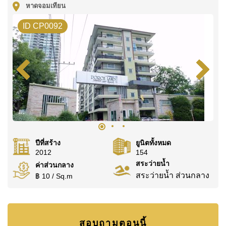
หาดจอมเทียน
WhatsApp ของสำนักงาน:
+66807945904
และ LINE:
@cornerstonepattaya
ID CP0092
ปีที่สร้าง
ยูนิตทั้งหมด
2012
154
สระว่ายน้ำ
ค่าส่วนกลาง
สระว่ายน้ำ ส่วนกลาง
฿ 10 / Sq.m
สอบถามตอนนี้