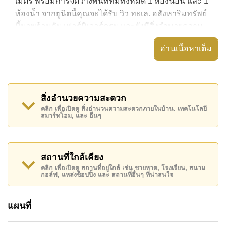
เมตร พร้อมการจัดวางพื้นที่ที่มีทั้งหมด 1 ห้องนอน และ 1
ห้องน้ำ จากยูนิตนี้คุณจะได้รับ วิว ทะเล. อสังหาริมทรัพย์
นี้มาพร้อมกับ เฟอร์นิเจอร์ครบ และยังมีสิ่งอำนวยความ
สะดวก ได้แก่ มีระเบียง, ตู้เสื้อผ้าแบบ Walk-in, เครื่องปรับ
อ่านเนื้อหาเต็ม
อากาศครบ,
อสังหาริมทรัพย์นี้สามารถใช้ สระว่ายน้ำ ส่วนกลาง ได้
Copacabana Beach Jomtien มีสิ่งอำนวยความสะดวก
สิ่งอำนวยความสะดวก
ส่วนกลาง ได้แก่ จุดชาร์จ EV, ฟิสเนส, สกายเทอร์เรซ,
คลิก เพื่อเปิดดู สิ่งอำนวนความสะดวกภายในบ้าน. เทคโนโลยี
ห้องเกมส์
สมาร์ทโฮม, และ อื่นๆ
สถานที่สำคัญใกล้ Copacabana Beach Jomtien ได้แก่:
ติดชายหาด, บิ๊กซี เอ็กซ์ตร้า , หาดจอมเทียน, ถนนคนเดิน
, เอเชีย 9 หลุม กอล์ฟ , โรงพยาบาลเมืองพัทยา,
สถานที่ใกล้เคียง
รพ.กรุงเทพจอมเทียน
คลิก เพื่อเปิดดู สถานที่อยู่ใกล้ เช่น ชายหาด, โรงเรียน, สนาม
กอล์ฟ, แหล่งช็อปปิ้ง และ สถานที่อื่นๆ ที่น่าสนใจ
อสังหาริมทรัพย์นี้เปิดให้เช่าระยะยาวในราคา ฿ 22,000
บาทต่อเดือน
แผนที่
โปรดทราบว่าราคาค่าเช่าที่ Cornerstone Real Estate