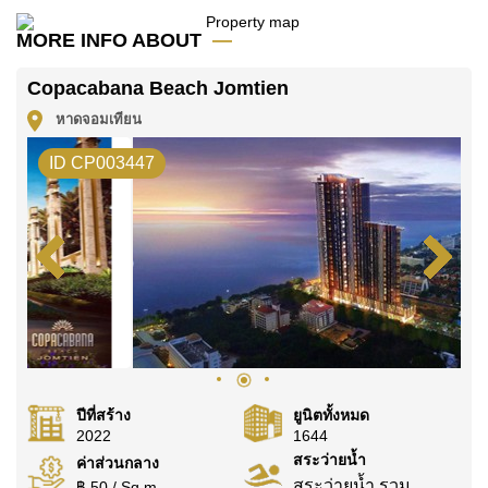
โฆษณาเป็นราคาสำหรับสัญญาเช่า 1 ปี และต้องวางเงิน
มัดจำ 2 เดือน
ก่อนเข้าอยู่อาศัย
MORE INFO ABOUT
โฉนดที่ดินของอสังหาริมทรัพย์นี้อยู่ภายใต้กรรมสิทธิ์ ชื่อ
Copacabana Beach Jomtien
ไทย
หาดจอมเทียน
ค้นพบโอกาสในการทำให้ที่อยู่อาศัยนี้เป็นบ้านในฝันของ
คุณ!
ID CP003447
ติดต่อ Cornerstone Real Estate โทร +6638411250
หรือ อีเมล
info@cornerstone.co.th
WhatsApp ของสำนักงาน:
+66807945904
และ LINE:
@cornerstonepattaya
ปีที่สร้าง
ยูนิตทั้งหมด
2022
1644
สระว่ายน้ำ
ค่าส่วนกลาง
สระว่ายน้ำ รวม
฿ 50 / Sq.m