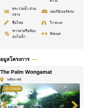
ตร.ม.
สระว่ายน้ำ ส่วน
เฟอร์นิเจอร์ครบ
กลาง
ชื่อไทย
วิว ทะเล
ซาวน่าหรือห้อง
ฟิสเนส
อบไอน้ำ
้อมูลโครงการ
The Palm Wongamat
วงศ์อมาตย์
ID CP0089