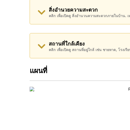
บางละมุง
สิ่งอำนวยความสะดวก
อสังหาริมทรัพย์นี้เปิดให้เช่าระยะยาวในราคา ฿ 1
คลิก เพื่อเปิดดู สิ่งอำนวนความสะดวกภายในบ้าน. 
โปรดทราบว่าราคาค่าเช่าที่ Cornerstone Real E
เงินมัดจำ 2 เดือน
ก่อนเข้าอยู่อาศัย
โฉนดที่ดินของอสังหาริมทรัพย์นี้อยู่ภายใต้กรรมสิทธ
สถานที่ใกล้เคียง
คลิก เพื่อเปิดดู สถานที่อยู่ใกล้ เช่น ชายหาด, โรงเร
ค้นพบโอกาสในการทำให้ที่อยู่อาศัยนี้เป็นบ้านในฝ
ติดต่อ Cornerstone Real Estate โทร +66384112
แผนที่
WhatsApp ของสำนักงาน:
+66807945904
และ L