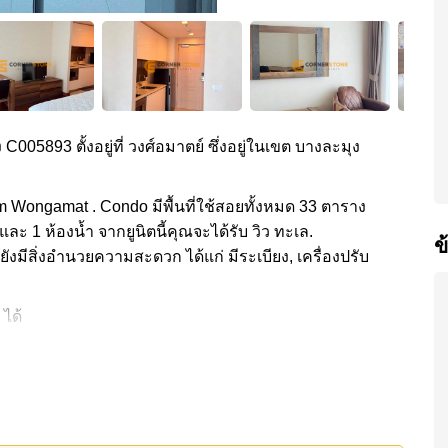
 C005893 ตั้งอยู่ที่ วงศ์อมาตย์ ซึ่งอยู่ในเขต บางละมุง
m Wongamat . Condo มีพื้นที่ใช้สอยทั้งหมด 33 ตาราง
 และ 1 ห้องน้ำ จากยูนิตนี้คุณจะได้รับ วิว ทะเล.
ข
ยังมีสิ่งอำนวยความสะดวก ได้แก่ มีระเบียง, เครื่องปรับ
 ได้
ง ได้แก่ สไลเดอร์, ฟิสเนส, ห้องเกมส์, ซาวน่าหรือห้อง
ชายหาด, แม็คโคร , อาร์ท อิน พาราไดซ์, พิพิธภัณฑ์ตุ๊กตา
ลลิ่งฮิลส์), แหลมฉบัง , รพ.กรุงเทพพัทยา, โรงพยาบาล