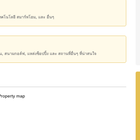
5,000 บาทต่อเดือน
เทคโนโลยี สมาร์ทโฮม, และ อื่นๆ
state โฆษณาเป็นราคาสำหรับสัญญาเช่า 1 ปี และต้องวาง
ิ์ ชื่อไทย
ียน, สนามกอล์ฟ, แหล่งช็อปปิ้ง และ สถานที่อื่นๆ ที่น่าสนใจ
ันของคุณ!
50 หรือ อีเมล
info@cornerstone.co.th
INE: @cornerstonepattaya