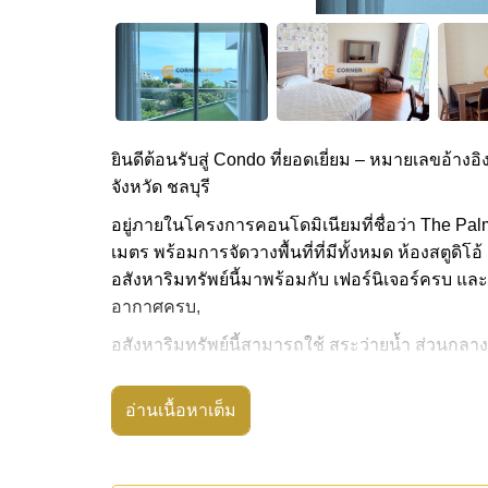
ยินดีต้อนรับสู่ Condo ที่ยอดเยี่ยม – หมายเลขอ้างอิง
จังหวัด ชลบุรี
อยู่ภายในโครงการคอนโดมิเนียมที่ชื่อว่า The Pal
เมตร พร้อมการจัดวางพื้นที่ที่มีทั้งหมด ห้องสตูดิโอ้
อสังหาริมทรัพย์นี้มาพร้อมกับ เฟอร์นิเจอร์ครบ และ
อากาศครบ,
อสังหาริมทรัพย์นี้สามารถใช้ สระว่ายน้ำ ส่วนกลาง
The Palm Wongamat มีสิ่งอำนวยความสะดวกส่วนกลา
อบไอน้ำ
อ่านเนื้อหาเต็ม
สถานที่สำคัญใกล้ The Palm Wongamat ได้แก่: ติด
หมี , สยามคันทรีคลับ (สนามเก่า ไร่ ริมน้ำ และโร