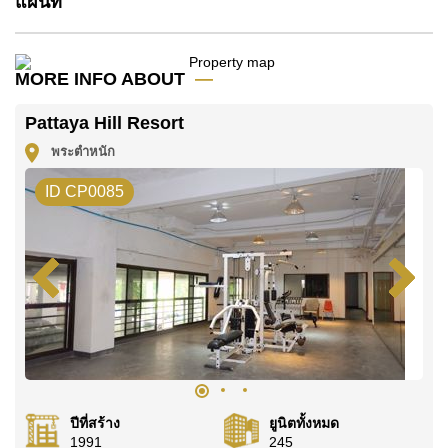
แผนที่
โฆษณาเป็นราคาสำหรับสัญญาเช่า 1 ปี และต้องวางเงิน
มัดจำ 2 เดือน
ก่อนเข้าอยู่อาศัย
MORE INFO ABOUT
ค้นพบโอกาสในการทำให้ที่อยู่อาศัยนี้เป็นบ้านในฝันของ
คุณ!
Pattaya Hill Resort
ติดต่อ Cornerstone Real Estate โทร +6638411250
พระตำหนัก
หรือ อีเมล
info@cornerstone.co.th
ID CP0085
WhatsApp ของสำนักงาน:
+66807945904
และ LINE:
@cornerstonepattaya
ปีที่สร้าง
ยูนิตทั้งหมด
1991
245