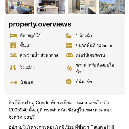
property.overviews
ห้องสตูดิโอ้
1 ห้องน้ำ
ชั้น 3
ขนาดพื้นที่ 40 Sq.m
สระว่ายน้ำ ส่วนกลาง
เฟอร์นิเจอร์ครบ
ซาวน่าหรือห้องอบไอ
วิว เมือง
น้ำ
มินิมาร์ท
ฟิสเนส
ยินดีต้อนรับสู่ Condo ที่ยอดเยี่ยม – หมายเลขอ้างอิง
C005940 ตั้งอยู่ที่ พระตำหนัก ซึ่งอยู่ในเขต บางละมุง
จังหวัด ชลบุรี
อยู่ภายในโครงการคอนโดมิเนียมที่ชื่อว่า Pattaya Hill