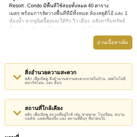
Resort . Condo มีพื้นที่ใช้สอยทั้งหมด 40 ตาราง
เมตร พร้อมการจัดวางพื้นที่ที่มีทั้งหมด ห้องสตูดิโอ้ และ 1
ห้องน้ำ จากยูนิตนี้คุณจะได้รับ วิว เมือง. อสังหาริมทรัพย์
นี้มาพร้อมกับ เฟอร์นิเจอร์ครบ และยังมีสิ่งอำนวยความ
สะดวก ได้แก่ มีระเบียง, เครื่องปรับอากาศครบ,
อ่านเนื้อหาเต็ม
อสังหาริมทรัพย์นี้สามารถใช้ สระว่ายน้ำ ส่วนกลาง ได้
Pattaya Hill Resort มีสิ่งอำนวยความสะดวกส่วนกลาง
ได้แก่ ฟิสเนส, ซาวน่าหรือห้องอบไอน้ำ, สวนส่วนกลาง,
สิ่งอำนวยความสะดวก
ร้านอาหาร/ร้านกาแฟในสถานที่
คลิก เพื่อเปิดดู สิ่งอำนวนความสะดวกภายในบ้าน. เทคโนโลยี
สมาร์ทโฮม, และ อื่นๆ
สถานที่สำคัญใกล้ Pattaya Hill Resort ได้แก่: เดินทางไป
ชายหาดได้ง่าย, ไกล้เคียงรถประจำทาง , พัทยาปาร์ค,
ถนนคนเดิน , เอเชีย 9 หลุม กอล์ฟ , รพ.กรุงเทพจอมเทียน,
โรงพยาบาลเมืองพัทยา
สถานที่ใกล้เคียง
คลิก เพื่อเปิดดู สถานที่อยู่ใกล้ เช่น ชายหาด, โรงเรียน, สนาม
อสังหาริมทรัพย์นี้เปิดให้เช่าระยะยาวในราคา ฿ 13,000
กอล์ฟ, แหล่งช็อปปิ้ง และ สถานที่อื่นๆ ที่น่าสนใจ
บาทต่อเดือน
โปรดทราบว่าราคาค่าเช่าที่ Cornerstone Real Estate