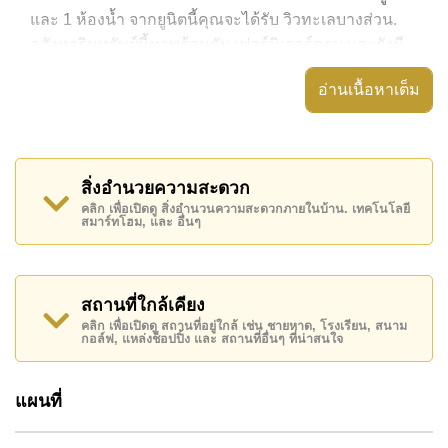
และ 1 ห้องน้ำ จากยูนิตนี้คุณจะได้รับ วิวทะเลบางส่วน.
อสังหาริมทรัพย์นี้มาพร้อมกับ เฟอร์นิเจอร์ครบ และยังมี
สิ่งอำนวยความสะดวก ได้แก่ มีระเบียง, เครื่องปรับ
อ่านเนื้อหาเต็ม
อากาศครบ,
อสังหาริมทรัพย์นี้สามารถใช้ สระว่ายน้ำ ส่วนกลาง ได้
Jomtien Beach Condominium มีสิ่งอำนวยความสะดวก
สิ่งอำนวยความสะดวก
ส่วนกลาง ได้แก่ ฟิสเนส, ห้องเกมส์, ร้านอาหาร/ร้าน
คลิก เพื่อเปิดดู สิ่งอำนวนความสะดวกภายในบ้าน. เทคโนโลยี
กาแฟในสถานที่, มินิมาร์ท
สมาร์ทโฮม, และ อื่นๆ
สถานที่สำคัญใกล้ Jomtien Beach Condominium ได้แก่:
ติดชายหาด, ไกล้เคียงรถประจำทาง , ตลาดน้ำสี่ภาค
พัทยา, พัทยาปาร์ค , เอเชีย 9 หลุม กอล์ฟ , รพ.กรุงเทพ
สถานที่ใกล้เคียง
จอมเทียน, โรงพยาบาลเมืองพัทยา
คลิก เพื่อเปิดดู สถานที่อยู่ใกล้ เช่น ชายหาด, โรงเรียน, สนาม
กอล์ฟ, แหล่งช็อปปิ้ง และ สถานที่อื่นๆ ที่น่าสนใจ
อสังหาริมทรัพย์นี้มีไว้สำหรับขายในราคา ฿ 1,200,000
บาท คิดเป็น ฿ 44,444 บาทต่อตารางเมตร
แผนที่
โฉนดที่ดินของอสังหาริมทรัพย์นี้อยู่ภายใต้กรรมสิทธิ์ ชื่อ
ต่างชาติ โดยมี ค่าโอนคนละครึ่ง