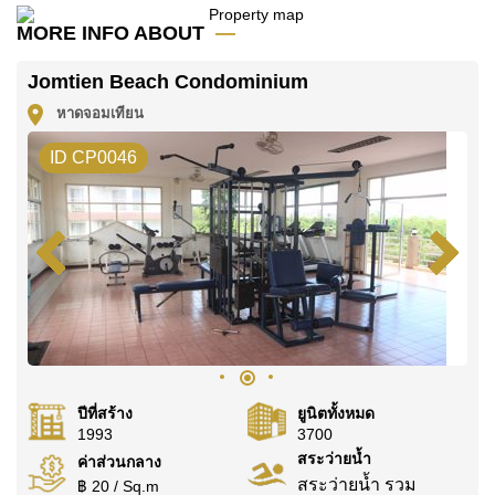
MORE INFO ABOUT
ค้นพบโอกาสในการทำให้ที่อยู่อาศัยนี้เป็นบ้านในฝันของ
คุณ!
Jomtien Beach Condominium
ติดต่อ Cornerstone Real Estate โทร +6638411250
หาดจอมเทียน
หรือ อีเมล
info@cornerstone.co.th
ID CP0046
WhatsApp ของสำนักงาน:
+66807945904
และ LINE:
@cornerstonepattaya
ปีที่สร้าง
ยูนิตทั้งหมด
1993
3700
สระว่ายน้ำ
ค่าส่วนกลาง
สระว่ายน้ำ รวม
฿ 20 / Sq.m