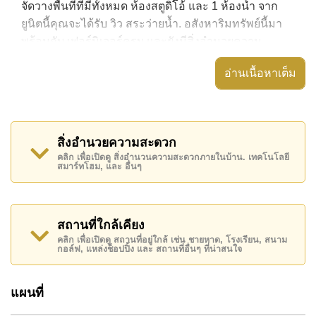
จัดวางพื้นที่ที่มีทั้งหมด ห้องสตูดิโอ้ และ 1 ห้องน้ำ จาก
ยูนิตนี้คุณจะได้รับ วิว สระว่ายน้ำ. อสังหาริมทรัพย์นี้มา
พร้อมกับ เฟอร์นิเจอร์ครบ และยังมีสิ่งอำนวยความ
สะดวก ได้แก่ มีระเบียง, เครื่องปรับอากาศครบ,
อ่านเนื้อหาเต็ม
อสังหาริมทรัพย์นี้สามารถใช้ สระว่ายน้ำ ส่วนกลาง ได้
Diana Estates มีสิ่งอำนวยความสะดวกส่วนกลาง ได้แก่
สวนส่วนกลาง, ร้านอาหาร/ร้านกาแฟในสถานที่, มินิมาร์
สิ่งอำนวยความสะดวก
ท, ร้านซักผ้า
คลิก เพื่อเปิดดู สิ่งอำนวนความสะดวกภายในบ้าน. เทคโนโลยี
สมาร์ทโฮม, และ อื่นๆ
สถานที่สำคัญใกล้ Diana Estates ได้แก่: ไกล้เคียงรถ
ประจำทาง, บิ๊กซี เอ็กซ์ตร้า , พัทยาปาร์ค, ถนนคนเดิน ,
เอเชีย 9 หลุม กอล์ฟ , รพ.กรุงเทพพัทยา, โรงพยาบาล
เมืองพัทยา
สถานที่ใกล้เคียง
คลิก เพื่อเปิดดู สถานที่อยู่ใกล้ เช่น ชายหาด, โรงเรียน, สนาม
อสังหาริมทรัพย์นี้เปิดให้เช่าระยะยาวในราคา ฿ 25,000
กอล์ฟ, แหล่งช็อปปิ้ง และ สถานที่อื่นๆ ที่น่าสนใจ
บาทต่อเดือน
โปรดทราบว่าราคาค่าเช่าที่ Cornerstone Real Estate
แผนที่
โฆษณาเป็นราคาสำหรับสัญญาเช่า 1 ปี และต้องวางเงิน