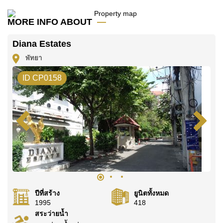
มัดจำ 2 เดือน
ก่อนเข้าอยู่อาศัย
MORE INFO ABOUT
ค้นพบโอกาสในการทำให้ที่อยู่อาศัยนี้เป็นบ้านในฝันของ
คุณ!
Diana Estates
ติดต่อ Cornerstone Real Estate โทร +6638411250
พัทยา
หรือ อีเมล
info@cornerstone.co.th
ID CP0158
WhatsApp ของสำนักงาน:
+66807945904
และ LINE:
@cornerstonepattaya
ปีที่สร้าง
ยูนิตทั้งหมด
1995
418
สระว่ายน้ำ