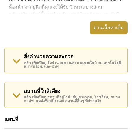
ห้องน้ำ จากยูนิตนี้คุณจะได้รับ วิวทะเลบางส่วน.
อสังหาริมทรัพย์นี้มาพร้อมกับ เฟอร์นิเจอร์ครบ และยังมี
สิ่งอำนวยความสะดวก ได้แก่ มีระเบียง, เครื่องปรับ
อ่านเนื้อหาเต็ม
อากาศครบ,
อสังหาริมทรัพย์นี้สามารถใช้ สระว่ายน้ำ ส่วนกลาง ได้
AD Hyatt Condominium มีสิ่งอำนวยความสะดวกส่วน
สิ่งอำนวยความสะดวก
กลาง ได้แก่ ฟิสเนส, รปภ.24ชม.
คลิก เพื่อเปิดดู สิ่งอำนวนความสะดวกภายในบ้าน. เทคโนโลยี
สมาร์ทโฮม, และ อื่นๆ
สถานที่สำคัญใกล้ AD Hyatt Condominium ได้แก่: เดิน
ทางไปชายหาดได้ง่าย, ไกล้เคียงรถประจำทาง , อาร์ท อิน
พาราไดซ์, พิพิธภัณฑ์ตุ๊กตาหมี , พัทยาคันทรีคลับ, แหลม
ฉบัง , รพ.กรุงเทพพัทยา, รพ.กรุงเทพจอมเทียน
สถานที่ใกล้เคียง
คลิก เพื่อเปิดดู สถานที่อยู่ใกล้ เช่น ชายหาด, โรงเรียน, สนาม
อสังหาริมทรัพย์นี้มีไว้สำหรับขายในราคา ฿ 4,600,000
กอล์ฟ, แหล่งช็อปปิ้ง และ สถานที่อื่นๆ ที่น่าสนใจ
บาท คิดเป็น ฿ 82,143 บาทต่อตารางเมตร
โฉนดที่ดินของอสังหาริมทรัพย์นี้อยู่ภายใต้กรรมสิทธิ์ ชื่อ
แผนที่
ต่างชาติ โดยมี ค่าโอนคนละครึ่ง