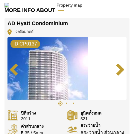
ค้นพบโอกาสในการทำให้ที่อยู่อาศัยนี้เป็นบ้านในฝันของ
MORE INFO ABOUT
คุณ!
ติดต่อ Cornerstone Real Estate โทร +6638411250
AD Hyatt Condominium
หรือ อีเมล
info@cornerstone.co.th
วงศ์อมาตย์
WhatsApp ของสำนักงาน:
+66807945904
และ LINE:
ID CP0137
@cornerstonepattaya
ปีที่สร้าง
ยูนิตทั้งหมด
2011
521
สระว่ายน้ำ
ค่าส่วนกลาง
สระว่ายน้ำ ส่วนกลาง
฿ 35 / Sq.m