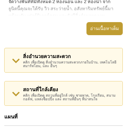
จัดวางพื้นที่ที่มีทั้งหมด 2 ห้องนอน และ 2 ห้องน้ำ จาก
ยูนิตนี้คุณจะได้รับ วิว สระว่ายน้ำ. อสังหาริมทรัพย์นี้มา
พร้อมกับ เฟอร์นิเจอร์ครบ และยังมีสิ่งอำนวยความ
สะดวก ได้แก่ ห้องหัวมุม, มีระเบียง, เครื่องปรับอากาศ
อ่านเนื้อหาเต็ม
ครบ,
อสังหาริมทรัพย์นี้สามารถใช้ สระว่ายน้ำ ส่วนกลาง ได้
Apus Condo มีสิ่งอำนวยความสะดวกส่วนกลาง ได้แก่
สิ่งอำนวยความสะดวก
ฟิสเนส, ซาวน่าหรือห้องอบไอน้ำ, รปภ.24ชม.
คลิก เพื่อเปิดดู สิ่งอำนวนความสะดวกภายในบ้าน. เทคโนโลยี
สมาร์ทโฮม, และ อื่นๆ
สถานที่สำคัญใกล้ Apus Condo ได้แก่: ไกล้เคียงรถ
ประจำทาง, ใกล้กับสปา & ซาวน่า , อาร์ท อิน พาราไดซ์,
ตลาดน้ำสี่ภาคพัทยา , , โรงพยาบาลเมืองพัทยา, โรง
พยาบาลพัทยาอินเตอร์เนชั่นแนล
สถานที่ใกล้เคียง
คลิก เพื่อเปิดดู สถานที่อยู่ใกล้ เช่น ชายหาด, โรงเรียน, สนาม
อสังหาริมทรัพย์นี้เปิดให้เช่าระยะยาวในราคา ฿ 35,000
กอล์ฟ, แหล่งช็อปปิ้ง และ สถานที่อื่นๆ ที่น่าสนใจ
บาทต่อเดือน
โปรดทราบว่าราคาค่าเช่าที่ Cornerstone Real Estate
แผนที่
โฆษณาเป็นราคาสำหรับสัญญาเช่า 1 ปี และต้องวางเงิน