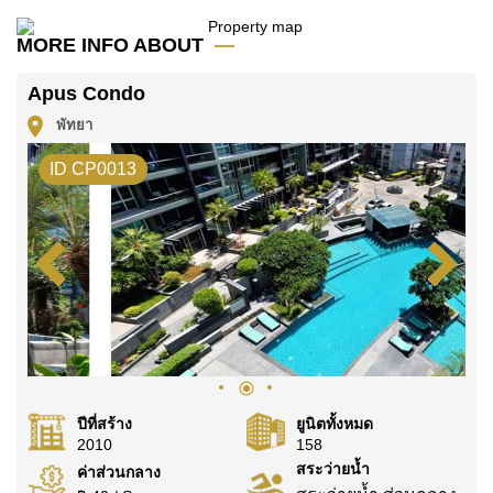
มัดจำ 2 เดือน
ก่อนเข้าอยู่อาศัย
MORE INFO ABOUT
ค้นพบโอกาสในการทำให้ที่อยู่อาศัยนี้เป็นบ้านในฝันของ
คุณ!
Apus Condo
ติดต่อ Cornerstone Real Estate โทร +6638411250
พัทยา
หรือ อีเมล
info@cornerstone.co.th
ID CP0013
WhatsApp ของสำนักงาน:
+66807945904
และ LINE:
@cornerstonepattaya
ปีที่สร้าง
ยูนิตทั้งหมด
2010
158
สระว่ายน้ำ
ค่าส่วนกลาง