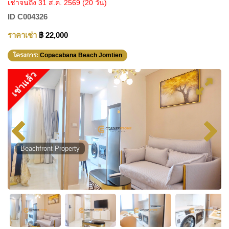
เช่าจนถึง 31 ส.ค. 2569
(20 วัน)
ID
C004326
ราคาเช่า
฿ 22,000
โครงการ:
Copacabana Beach Jomtien
เช่าแล้ว
Beachfront Property