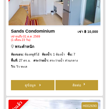
Sands Condominium
เช่า
฿ 10,000
เช่าจนถึง 01 ต.ค. 2569
(1 เดือน 23 วัน)
พระตำหนัก
ห้องนอน:
ห้องสตูดิโอ้
ห้องน้ำ:
1 ห้องน้ำ
ชั้น:
7
พื้นที่:
27 ตร.ม.
สระว่ายน้ำ:
สระว่ายน้ำ ส่วนกลาง
วิว:
วิว ทะเล
ดูข้อมูล
ติดต่อ
เช่าแล้ว
H002690