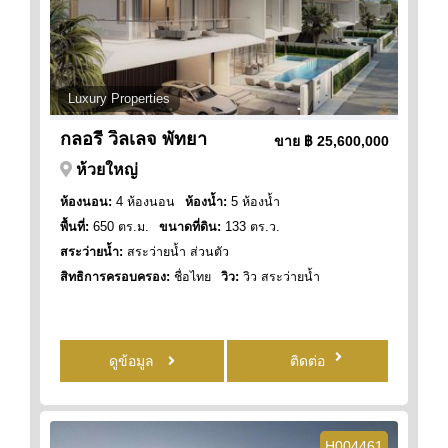
Luxury Properties
กลอรี่ วิลเลจ พัทยา
ขาย
฿ 25,600,000
ห้วยใหญ่
ห้องนอน:
4 ห้องนอน
ห้องน้ำ:
5 ห้องน้ำ
พื้นที่:
650 ตร.ม.
ขนาดที่ดิน:
133 ตร.ว.
สระว่ายน้ำ:
สระว่ายน้ำ ส่วนตัว
สิทธิการครอบครอง:
ชื่อไทย
วิว:
วิว สระว่ายน้ำ
ดูข้อมูล
ติดต่อ
H004461