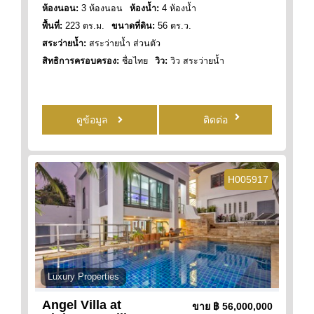
ห้องนอน:
3 ห้องนอน
ห้องน้ำ:
4 ห้องน้ำ
พื้นที่:
223 ตร.ม.
ขนาดที่ดิน:
56 ตร.ว.
สระว่ายน้ำ:
สระว่ายน้ำ ส่วนตัว
สิทธิการครอบครอง:
ชื่อไทย
วิว:
วิว สระว่ายน้ำ
ดูข้อมูล
ติดต่อ
H005917
Luxury Properties
Angel Villa at
ขาย
฿ 56,000,000