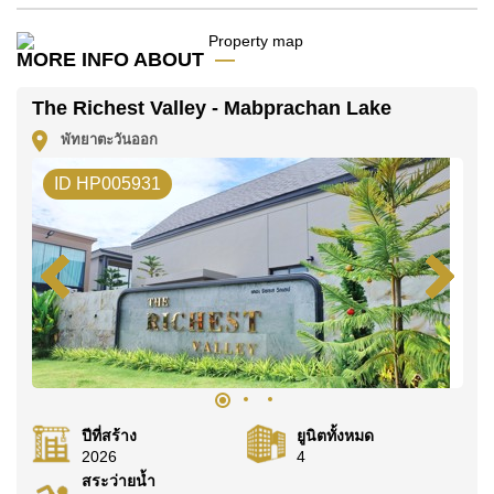
อสังหาริมทรัพย์นี้มีไว้สำหรับขายในราคา ฿ 16,800,000
บาท
MORE INFO ABOUT
โฉนดที่ดินของอสังหาริมทรัพย์นี้อยู่ภายใต้กรรมสิทธิ์ ชื่อ
ไทย
โดยมี ค่าโอนคนละครึ่ง
The Richest Valley - Mabprachan Lake
พัทยาตะวันออก
ค้นพบโอกาสในการทำให้ที่อยู่อาศัยนี้เป็นบ้านในฝันของ
คุณ!
ID HP005931
ติดต่อ Cornerstone Real Estate โทร +6638411250
หรือ อีเมล
info@cornerstone.co.th
WhatsApp ของสำนักงาน:
+66807945904
และ LINE:
@cornerstonepattaya
ปีที่สร้าง
ยูนิตทั้งหมด
2026
4
สระว่ายน้ำ