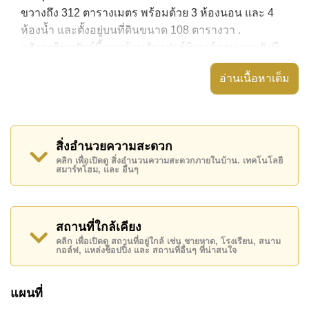
ขวางถึง 312 ตารางเมตร พร้อมด้วย 3 ห้องนอน และ 4
ห้องน้ำ และตั้งอยู่บนที่ดินขนาด 108 ตารางวา .
อสังหาริมทรัพย์นี้มาพร้อมกับ เฟอร์นิเจอร์ครบ และยังมี
สิ่งอำนวยความสะดวก ได้แก่ วิลล่าชั้นเดียว, สนามหญ้า
อ่านเนื้อหาเต็ม
ขนาดเล็ก, พื้นที่นั่งเล่นกลางแจ้งพร้อมหลังคา,
อสังหาริมทรัพย์นี้สามารถใช้ สระว่ายน้ำ ส่วนตัว ได้
The Richest Valley - Mabprachan Lake มีสิ่งอำนวย
สิ่งอำนวยความสะดวก
ความสะดวกส่วนกลาง ได้แก่ รักษาความปลอดภัย 24
คลิก เพื่อเปิดดู สิ่งอำนวนความสะดวกภายในบ้าน. เทคโนโลยี
ชั่วโมง, ทางเข้ามีไม้กั้น
สมาร์ทโฮม, และ อื่นๆ
สถานที่สำคัญใกล้ The Richest Valley - Mabprachan
Lake ได้แก่: ใกล้ทางด่วนมอเตอร์เวย์หรือทางหลวง , มาบ
ประชัน เลค, สนามแข่งรถ พีระเรซเซอร์กิต, ไทยโปโล
สถานที่ใกล้เคียง
คลับ, ปีโป้ โพนี่ คลับ, พัทยาเวคพาร์ค, ฟาร์มแกะพัทยา ,
คลิก เพื่อเปิดดู สถานที่อยู่ใกล้ เช่น ชายหาด, โรงเรียน, สนาม
กอล์ฟ, แหล่งช็อปปิ้ง และ สถานที่อื่นๆ ที่น่าสนใจ
สยามคันทรีคลับ (สนามเก่า ไร่ ริมน้ำ และโรลลิ่งฮิลส์),
พัทยาคันทรีคลับ, บูรพา , รพ.กรุงเทพพัทยา, รพ.กรุงเทพ
แผนที่
จอมเทียน