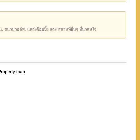
ียน, สนามกอล์ฟ, แหล่งช็อปปิ้ง และ สถานที่อื่นๆ ที่น่าสนใจ
เวย์หมายเลข 7 ได้ทันที ทำให้เดินทางสะดวกทั้งไปยัง
เป็นจุดยอดนิยมสำหรับปั่นจักรยาน วิ่งจ็อกกิ้ง และพัก
เลสาบ
นามแข่งรถบีร่า รีสอร์ทฮอร์สชูพอยต์ พัทยาเวคพาร์ค
สรโปโลไทย
ากมายใกล้เคียง เช่น สยามคันทรีคลับ (โอลด์คอร์ส แพ
บัง บูรพา และพัทยาคันทรีคลับ
ดีในย่านนี้ ด้วยโรงเรียนรักบี้ไทยแลนด์ โรงเรียนรี
ิ่งเปิดใหม่ ทั้งหมดอยู่ไม่ไกล พร้อมด้วยโรงเรียน
บาลฮาสติน