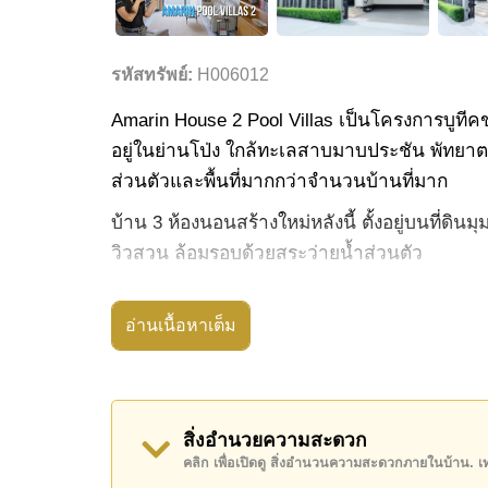
รหัสทรัพย์:
H006012
Amarin House 2 Pool Villas เป็นโครงการบูทีคขน
อยู่ในย่านโป่ง ใกล้ทะเลสาบมาบประชัน พัทยาต
ส่วนตัวและพื้นที่มากกว่าจำนวนบ้านที่มาก
บ้าน 3 ห้องนอนสร้างใหม่หลังนี้ ตั้งอยู่บนที่ดิ
วิวสวน ล้อมรอบด้วยสระว่ายน้ำส่วนตัว
เจ้าของบ้านได้ปรับปรุงบ้านใหม่ทั้งหลังจากสเป
งดงามและงานบิลท์อินที่ประณีตทั่วทั้งบ้าน ซึ
อ่านเนื้อหาเต็ม
บ้านมี 3 ห้องนอน 3 ห้องน้ำ โดย 2 ใน 3 ห้องนอ
ห้องครัวติดตั้งตู้สไตล์ยุโรป พร้อมเตาบาร์บีคิวก
สิ่งอำนวยความสะดวก
มีประตูรีโมทไฟฟ้าและกล้องวงจรปิดเพื่อความปล
คลิก เพื่อเปิดดู สิ่งอำนวนความสะดวกภายในบ้าน. 
ไฟเบอร์