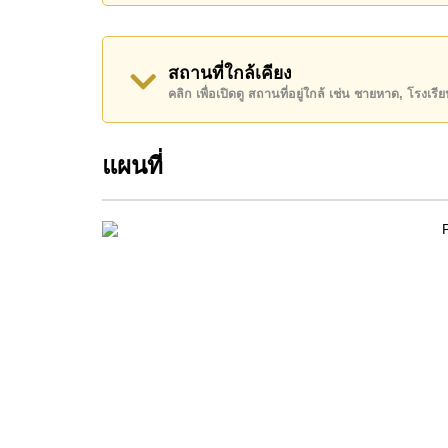
ทำเลและสิ่งอำนวยความสะดวกใกล้เคียง
สถานที่ใกล้เคียง
คลิก เพื่อเปิดดู สถานที่อยู่ใกล้ เช่น ชายหาด, โรงเร
โครงการตั้งอยู่ใกล้ถนนสาย 36 เข้าออกมอเตอร์
ใจกลางพัทยา แหลมฉบัง และกรุงเทพฯ
แผนที่
ทะเลสาบมาบประชันอยู่ห่างออกไปเพียงไม่กี่นาที 
ผ่อนวันหยุด พร้อมคาเฟ่และร้านอาหารรอบทะ
ย่านนี้ยังใกล้กับแหล่งท่องเที่ยวมากมาย เช่น ส
ฟาร์มแกะพัทยา สโมสรม้าแคระพีโป้ และสโม
นักกอล์ฟมีตัวเลือกสนามกอล์ฟระดับนานาชาติม
ลนเทชั่น วอเตอร์ไซด์ และโรลลิ่งฮิลส์) แหลมฉ
ครอบครัวที่มีบุตรหลานจะได้รับการดูแลเป็นอย่าง
เจ้นส์นานาชาติ และโรงเรียนนานาชาติไฮเกทที่เพ
นานาชาติมูลตรีภักดี (M.I.S) และโรงเรียนอนุ