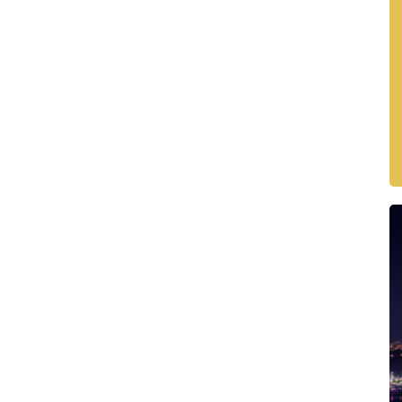
งก็อยู่ไม่ไกลเช่นกัน ให้ผู้อยู่อาศัยอุ่นใจได้ด้วยการ
เร็ว
่อคนไทย (Thai Name) ค่าธรรมเนียมโอนและภาษีแบ่ง
ราอธิบายขั้นตอนทั้งหมดไว้ที่:
คิดจะซื้ออสังหาริมทรัพย์
ารณ์กว่า 21 ปีในพัทยา