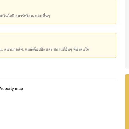
ลลิ่งฮิลส์), พัทยาคันทรีคลับ, บูรพา , รพ.กรุงเทพพัทยา,
เทคโนโลยี สมาร์ทโฮม, และ อื่นๆ
00,000 บาท
ิ์ ชื่อไทย
โดยมี ค่าโอนคนละครึ่ง
ันของคุณ!
ียน, สนามกอล์ฟ, แหล่งช็อปปิ้ง และ สถานที่อื่นๆ ที่น่าสนใจ
50 หรือ อีเมล
info@cornerstone.co.th
INE: @cornerstonepattaya