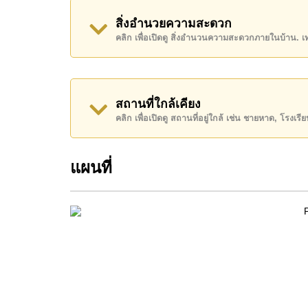
พัทยา , สยามคันทรีคลับ (สนามเก่า ไร่ ริมน้ำ และโร
สิ่งอำนวยความสะดวก
รพ.กรุงเทพจอมเทียน
คลิก เพื่อเปิดดู สิ่งอำนวนความสะดวกภายในบ้าน. 
อสังหาริมทรัพย์นี้มีไว้สำหรับขายในราคา ฿ 16,8
โฉนดที่ดินของอสังหาริมทรัพย์นี้อยู่ภายใต้กรรมสิทธ
ค้นพบโอกาสในการทำให้ที่อยู่อาศัยนี้เป็นบ้านในฝ
สถานที่ใกล้เคียง
คลิก เพื่อเปิดดู สถานที่อยู่ใกล้ เช่น ชายหาด, โรงเร
ติดต่อ Cornerstone Real Estate โทร +66384112
WhatsApp ของสำนักงาน:
+66807945904
และ L
แผนที่