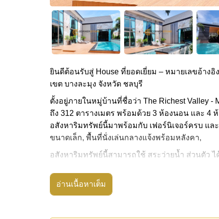
ยินดีต้อนรับสู่ House ที่ยอดเยี่ยม – หมายเลขอ้างอิ
เขต บางละมุง จังหวัด ชลบุรี
ตั้งอยู่ภายในหมู่บ้านที่ชื่อว่า The Richest Valley
ถึง 312 ตารางเมตร พร้อมด้วย 3 ห้องนอน และ 4 ห้อ
อสังหาริมทรัพย์นี้มาพร้อมกับ เฟอร์นิเจอร์ครบ แล
ขนาดเล็ก, พื้นที่นั่งเล่นกลางแจ้งพร้อมหลังคา,
อสังหาริมทรัพย์นี้สามารถใช้ สระว่ายน้ำ ส่วนตัว ได
The Richest Valley - Mabprachan Lake มีสิ่งอ
ชั่วโมง, ทางเข้ามีไม้กั้น
อ่านเนื้อหาเต็ม
สถานที่สำคัญใกล้ The Richest Valley - Mabprach
มาบประชัน เลค, สนามแข่งรถ พีระเรซเซอร์กิต, ไทย