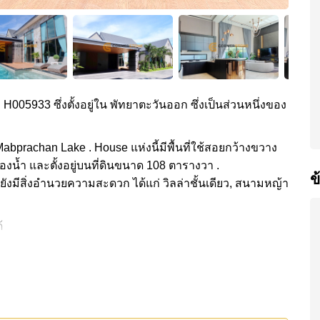
ง H005933 ซึ่งตั้งอยู่ใน พัทยาตะวันออก ซึ่งเป็นส่วนหนึ่งของ
 - Mabprachan Lake . House แห่งนี้มีพื้นที่ใช้สอยกว้างขวาง
งน้ำ และตั้งอยู่บนที่ดินขนาด 108 ตารางวา .
ข
ะยังมีสิ่งอำนวยความสะดวก ได้แก่ วิลล่าชั้นเดียว, สนามหญ้า
้
ำนวยความสะดวกส่วนกลาง ได้แก่ รักษาความปลอดภัย 24
an Lake ได้แก่: ใกล้ทางด่วนมอเตอร์เวย์หรือทางหลวง ,
โปโลคลับ, ปีโป้ โพนี่ คลับ, พัทยาเวคพาร์ค, ฟาร์มแกะ