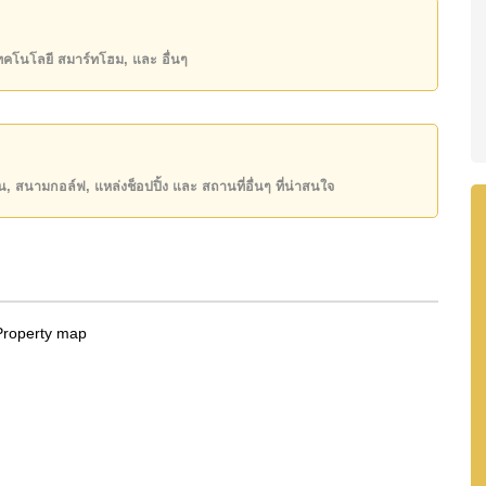
เทคโนโลยี สมาร์ทโฮม, และ อื่นๆ
state โฆษณาเป็นราคาสำหรับสัญญาเช่า 1 ปี และต้องวาง
ิ์ ชื่อไทย
ันของคุณ!
ียน, สนามกอล์ฟ, แหล่งช็อปปิ้ง และ สถานที่อื่นๆ ที่น่าสนใจ
50 หรือ อีเมล
info@cornerstone.co.th
INE: @cornerstonepattaya