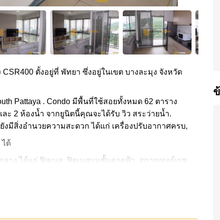
 CSR400 ตั้งอยู่ที่ พัทยา ซึ่งอยู่ในเขต บางละมุง จังหวัด
ข
uth Pattaya . Condo มีพื้นที่ใช้สอยทั้งหมด 62 ตาราง
ละ 2 ห้องน้ำ จากยูนิตนี้คุณจะได้รับ วิว สระว่ายน้ำ.
ะยังมีสิ่งอำนวยความสะดวก ได้แก่ เครื่องปรับอากาศครบ,
 ได้
ลาง ได้แก่ ฟิสเนส, ฟิตเนสบนชั้นดาดฟ้า, สกายเทอร์เรซ,
ินทางไปชายหาดได้ง่าย, ไกล้เคียงรถประจำทาง , พิพิธภัณฑ์
รงพยาบาลเมืองพัทยา, โรงพยาบาลพัทยาอินเตอร์เนชั่นแนล
,000 บาท คิดเป็น ฿ 93,548 บาทต่อตารางเมตร และยังมีให้