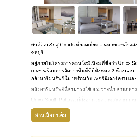
ยินดีต้อนรับสู่ Condo ที่ยอดเยี่ยม – หมายเลขอ้างอิง
ชลบุรี
อยู่ภายในโครงการคอนโดมิเนียมที่ชื่อว่า Unixx So
เมตร พร้อมการจัดวางพื้นที่ที่มีทั้งหมด 2 ห้องนอน แ
อสังหาริมทรัพย์นี้มาพร้อมกับ เฟอร์นิเจอร์ครบ แล
อสังหาริมทรัพย์นี้สามารถใช้ สระว่ายน้ำ ส่วนกลาง
Unixx South Pattaya มีสิ่งอำนวยความสะดวกส่วนก
ซาวน่าหรือห้องอบไอน้ำ
อ่านเนื้อหาเต็ม
สถานที่สำคัญใกล้ Unixx South Pattaya ได้แก่: เด
ตุ๊กตาหมี, ถนนคนเดิน , เอเชีย 9 หลุม กอล์ฟ , โ
อสังหาริมทรัพย์นี้มีไว้สำหรับขายในราคา ฿ 5,800