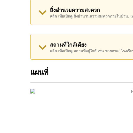
เช่าในราคา ฿ 25,000 บาท
สิ่งอำนวยความสะดวก
คลิก เพื่อเปิดดู สิ่งอำนวนความสะดวกภายในบ้าน. 
โปรดทราบว่าราคาค่าเช่าที่ Cornerstone Real E
เงินมัดจำ 2 เดือน
ก่อนเข้าอยู่อาศัย
โฉนดที่ดินของอสังหาริมทรัพย์นี้อยู่ภายใต้กรรมสิทธ
สถานที่ใกล้เคียง
ค้นพบโอกาสในการทำให้ที่อยู่อาศัยนี้เป็นบ้านในฝ
คลิก เพื่อเปิดดู สถานที่อยู่ใกล้ เช่น ชายหาด, โรงเร
ติดต่อ Cornerstone Real Estate โทร +66384112
WhatsApp ของสำนักงาน:
+66807945904
และ L
แผนที่