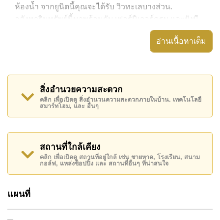
ห้องน้ำ จากยูนิตนี้คุณจะได้รับ วิวทะเลบางส่วน.
อสังหาริมทรัพย์นี้มาพร้อมกับ เฟอร์นิเจอร์ครบ และยังมี
สิ่งอำนวยความสะดวก ได้แก่ มีระเบียง, เครื่องปรับ
อ่านเนื้อหาเต็ม
อากาศครบ,
อสังหาริมทรัพย์นี้สามารถใช้ สระว่ายน้ำ ส่วนกลาง ได้
The Orient Resort & Spa มีสิ่งอำนวยความสะดวกส่วน
สิ่งอำนวยความสะดวก
กลาง ได้แก่ สไลเดอร์, ฟิสเนส, ซาวน่าหรือห้องอบไอน้ำ,
คลิก เพื่อเปิดดู สิ่งอำนวนความสะดวกภายในบ้าน. เทคโนโลยี
รปภ.24ชม.
สมาร์ทโฮม, และ อื่นๆ
สถานที่สำคัญใกล้ The Orient Resort & Spa ได้แก่: เดิน
ทางไปชายหาดได้ง่าย, ไกล้เคียงรถประจำทาง , ตลาดน้ำ
สี่ภาคพัทยา, อันเดอร์วอเตอร์ เวิลด์ , เอเชีย 9 หลุม กอล์ฟ,
สถานที่ใกล้เคียง
ฟีนิกซ์ โกลด์ , รพ.กรุงเทพจอมเทียน
คลิก เพื่อเปิดดู สถานที่อยู่ใกล้ เช่น ชายหาด, โรงเรียน, สนาม
กอล์ฟ, แหล่งช็อปปิ้ง และ สถานที่อื่นๆ ที่น่าสนใจ
อสังหาริมทรัพย์นี้เปิดให้เช่าระยะยาวในราคา ฿ 10,000
บาทต่อเดือน
แผนที่
โปรดทราบว่าราคาค่าเช่าที่ Cornerstone Real Estate
โฆษณาเป็นราคาสำหรับสัญญาเช่า 1 ปี และต้องวางเงิน