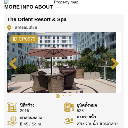
มัดจำ 2 เดือน
ก่อนเข้าอยู่อาศัย
MORE INFO ABOUT
ค้นพบโอกาสในการทำให้ที่อยู่อาศัยนี้เป็นบ้านในฝันของ
The Orient Resort & Spa
คุณ!
หาดจอมเทียน
ติดต่อ Cornerstone Real Estate โทร +6638411250
หรือ อีเมล
info@cornerstone.co.th
ID CP0079
WhatsApp ของสำนักงาน:
+66807945904
และ LINE:
@cornerstonepattaya
ปีที่สร้าง
ยูนิตทั้งหมด
2015
526
สระว่ายน้ำ
ค่าส่วนกลาง
สระว่ายน้ำ ส่วนกลาง
฿ 45 / Sq.m