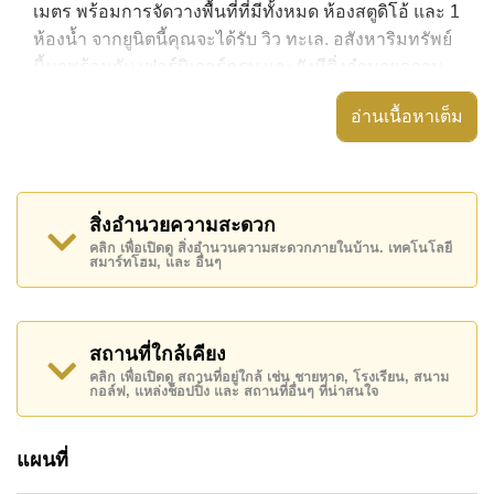
เมตร พร้อมการจัดวางพื้นที่ที่มีทั้งหมด ห้องสตูดิโอ้ และ 1
ห้องน้ำ จากยูนิตนี้คุณจะได้รับ วิว ทะเล. อสังหาริมทรัพย์
นี้มาพร้อมกับ เฟอร์นิเจอร์ครบ และยังมีสิ่งอำนวยความ
สะดวก ได้แก่ เครื่องปรับอากาศครบ, มีระเบียง, ประตู
อ่านเนื้อหาเต็ม
ระบบดิจิตอล,
อสังหาริมทรัพย์นี้สามารถใช้ สระว่ายน้ำ ส่วนกลาง ได้
The Palm Wongamat มีสิ่งอำนวยความสะดวกส่วนกลาง
สิ่งอำนวยความสะดวก
ได้แก่ สไลเดอร์, ฟิสเนส, ห้องเกมส์, ซาวน่าหรือห้องอบไอ
คลิก เพื่อเปิดดู สิ่งอำนวนความสะดวกภายในบ้าน. เทคโนโลยี
น้ำ
สมาร์ทโฮม, และ อื่นๆ
สถานที่สำคัญใกล้ The Palm Wongamat ได้แก่: ติด
ชายหาด, แม็คโคร , อาร์ท อิน พาราไดซ์, พิพิธภัณฑ์
ตุ๊กตาหมี , สยามคันทรีคลับ (สนามเก่า ไร่ ริมน้ำ และโรล
สถานที่ใกล้เคียง
ลิ่งฮิลส์), แหลมฉบัง , รพ.กรุงเทพพัทยา, โรงพยาบาล
คลิก เพื่อเปิดดู สถานที่อยู่ใกล้ เช่น ชายหาด, โรงเรียน, สนาม
กอล์ฟ, แหล่งช็อปปิ้ง และ สถานที่อื่นๆ ที่น่าสนใจ
บางละมุง
อสังหาริมทรัพย์นี้มีไว้สำหรับขายในราคา ฿ 3,595,000
แผนที่
บาท คิดเป็น ฿ 108,939 บาทต่อตารางเมตร และยังมีให้