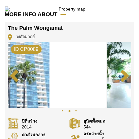
เช่าในราคา ฿ 14,000 บาท
โปรดทราบว่าราคาค่าเช่าที่ Cornerstone Real Estate
MORE INFO ABOUT
โฆษณาเป็นราคาสำหรับสัญญาเช่า 1 ปี และต้องวางเงิน
มัดจำ 2 เดือน
ก่อนเข้าอยู่อาศัย
The Palm Wongamat
วงศ์อมาตย์
โฉนดที่ดินของอสังหาริมทรัพย์นี้อยู่ภายใต้กรรมสิทธิ์ ชื่อ
ต่างชาติ โดยมี ค่าโอนคนละครึ่ง
ID CP0089
ค้นพบโอกาสในการทำให้ที่อยู่อาศัยนี้เป็นบ้านในฝันของ
คุณ!
ติดต่อ Cornerstone Real Estate โทร +6638411250
หรือ อีเมล
info@cornerstone.co.th
WhatsApp ของสำนักงาน:
+66807945904
และ LINE:
@cornerstonepattaya
ปีที่สร้าง
ยูนิตทั้งหมด
2014
544
สระว่ายน้ำ
ค่าส่วนกลาง