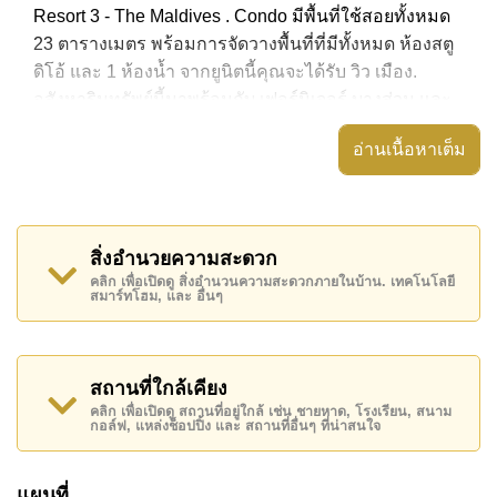
Resort 3 - The Maldives . Condo มีพื้นที่ใช้สอยทั้งหมด
23 ตารางเมตร พร้อมการจัดวางพื้นที่ที่มีทั้งหมด ห้องสตู
ดิโอ้ และ 1 ห้องน้ำ จากยูนิตนี้คุณจะได้รับ วิว เมือง.
อสังหาริมทรัพย์นี้มาพร้อมกับ เฟอร์นิเจอร์ บางส่วน และ
ยังมีสิ่งอำนวยความสะดวก ได้แก่ มีระเบียง, เครื่องปรับ
อ่านเนื้อหาเต็ม
อากาศครบ, ประตูระบบดิจิตอล,
อสังหาริมทรัพย์นี้สามารถใช้ สระว่ายน้ำ ส่วนกลาง ได้
Laguna Beach Resort 3 - The Maldives มีสิ่งอำนวย
สิ่งอำนวยความสะดวก
ความสะดวกส่วนกลาง ได้แก่ สไลเดอร์, ฟิสเนส, ห้อง
คลิก เพื่อเปิดดู สิ่งอำนวนความสะดวกภายในบ้าน. เทคโนโลยี
เกมส์, ซาวน่าหรือห้องอบไอน้ำ
สมาร์ทโฮม, และ อื่นๆ
สถานที่สำคัญใกล้ Laguna Beach Resort 3 - The
Maldives ได้แก่: เดินทางไปชายหาดได้ง่าย, ไกล้เคียงรถ
ประจำทาง , พัทยาปาร์ค, อันเดอร์วอเตอร์ เวิลด์ , ,
สถานที่ใกล้เคียง
รพ.กรุงเทพจอมเทียน
คลิก เพื่อเปิดดู สถานที่อยู่ใกล้ เช่น ชายหาด, โรงเรียน, สนาม
กอล์ฟ, แหล่งช็อปปิ้ง และ สถานที่อื่นๆ ที่น่าสนใจ
อสังหาริมทรัพย์นี้เปิดให้เช่าระยะยาวในราคา ฿ 9,000
บาทต่อเดือน
แผนที่