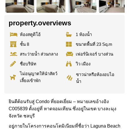
property.overviews
ห้องสตูดิโอ้
1 ห้องน้ำ
ชั้น 8
ขนาดพื้นที่ 23 Sq.m
สระว่ายน้ำ ส่วนกลาง
เฟอร์นิเจอร์ บางส่วน
ชื่อบริษัท
วิว เมือง
ไม่อนุญาตให้นำสัตว์
ซาวน่าหรือห้องอบไอ
เลี้ยงเข้าพัก
น้ำ
ยินดีต้อนรับสู่ Condo ที่ยอดเยี่ยม – หมายเลขอ้างอิง
C005839 ตั้งอยู่ที่ หาดจอมเทียน ซึ่งอยู่ในเขต บางละมุง
จังหวัด ชลบุรี
อยู่ภายในโครงการคอนโดมิเนียมที่ชื่อว่า Laguna Beach