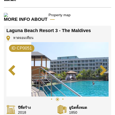
โปรดทราบว่าราคาค่าเช่าที่ Cornerstone Real Estate
โฆษณาเป็นราคาสำหรับสัญญาเช่า 1 ปี และต้องวางเงิน
มัดจำ 2 เดือน
ก่อนเข้าอยู่อาศัย
MORE INFO ABOUT
โฉนดที่ดินของอสังหาริมทรัพย์นี้อยู่ภายใต้กรรมสิทธิ์ ชื่อ
Laguna Beach Resort 3 - The Maldives
บริษัท
หาดจอมเทียน
ค้นพบโอกาสในการทำให้ที่อยู่อาศัยนี้เป็นบ้านในฝันของ
คุณ!
ID CP0051
ติดต่อ Cornerstone Real Estate โทร +6638411250
หรือ อีเมล
info@cornerstone.co.th
WhatsApp ของสำนักงาน:
+66807945904
และ LINE:
@cornerstonepattaya
ปีที่สร้าง
ยูนิตทั้งหมด
2018
1850