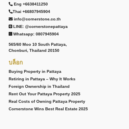
Eng +6638411250
Thai +66807945904
info@cornerstone.co.th
LINE: @cornerstonepattaya
Whatsapp: 0807945904
565/60 Moo 10 South Pattaya,
Chonburi, Thailand 20150
บล็อก
Buying Property in Pattaya
Retiring in Pattaya – Why It Works
Foreign Ownership in Thailand
Rent Out Your Pattaya Property 2025
Real Costs of Owning Pattaya Property
Cornerstone Wins Best Real Estate 2025