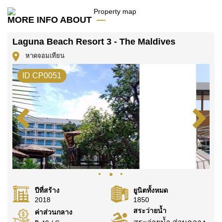
มัดจำ 2 เดือน
ก่อนเข้าอยู่อาศัย
MORE INFO ABOUT
โฉนดที่ดินของอสังหาริมทรัพย์นี้อยู่ภายใต้กรรมสิทธิ์ ชื่อ
ไทย
Laguna Beach Resort 3 - The Maldives
ค้นพบโอกาสในการทำให้ที่อยู่อาศัยนี้เป็นบ้านในฝันของ
หาดจอมเทียน
คุณ!
ID CP0051
ติดต่อ Cornerstone Real Estate โทร +6638411250
หรือ อีเมล
info@cornerstone.co.th
WhatsApp ของสำนักงาน:
+66807945904
และ LINE:
@cornerstonepattaya
ปีที่สร้าง
ยูนิตทั้งหมด
2018
1850
สระว่ายน้ำ
ค่าส่วนกลาง