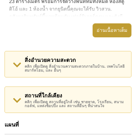
23 ตารางเมตร พร้อมการจัดวางพื้นที่ที่มีทั้งหมด ห้องสตู
ดิโอ้ และ 1 ห้องน้ำ จากยูนิตนี้คุณจะได้รับ วิวสวน.
อสังหาริมทรัพย์นี้มาพร้อมกับ เฟอร์นิเจอร์ครบ และยังมี
สิ่งอำนวยความสะดวก ได้แก่ เครื่องปรับอากาศครบ,
อ่านเนื้อหาเต็ม
อสังหาริมทรัพย์นี้สามารถใช้ สระว่ายน้ำ ส่วนกลาง ได้
Laguna Beach Resort 3 - The Maldives มีสิ่งอำนวย
ความสะดวกส่วนกลาง ได้แก่ สไลเดอร์, ฟิสเนส, ห้อง
สิ่งอำนวยความสะดวก
เกมส์, ซาวน่าหรือห้องอบไอน้ำ
คลิก เพื่อเปิดดู สิ่งอำนวนความสะดวกภายในบ้าน. เทคโนโลยี
สมาร์ทโฮม, และ อื่นๆ
สถานที่สำคัญใกล้ Laguna Beach Resort 3 - The
Maldives ได้แก่: เดินทางไปชายหาดได้ง่าย, ไกล้เคียงรถ
ประจำทาง , พัทยาปาร์ค, อันเดอร์วอเตอร์ เวิลด์ , ,
รพ.กรุงเทพจอมเทียน
สถานที่ใกล้เคียง
คลิก เพื่อเปิดดู สถานที่อยู่ใกล้ เช่น ชายหาด, โรงเรียน, สนาม
อสังหาริมทรัพย์นี้เปิดให้เช่าระยะยาวในราคา ฿ 10,000
กอล์ฟ, แหล่งช็อปปิ้ง และ สถานที่อื่นๆ ที่น่าสนใจ
บาทต่อเดือน
โปรดทราบว่าราคาค่าเช่าที่ Cornerstone Real Estate
แผนที่
โฆษณาเป็นราคาสำหรับสัญญาเช่า 1 ปี และต้องวางเงิน