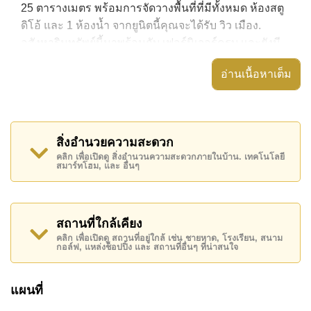
25 ตารางเมตร พร้อมการจัดวางพื้นที่ที่มีทั้งหมด ห้องสตู
ดิโอ้ และ 1 ห้องน้ำ จากยูนิตนี้คุณจะได้รับ วิว เมือง.
อสังหาริมทรัพย์นี้มาพร้อมกับ เฟอร์นิเจอร์ครบ และยังมี
สิ่งอำนวยความสะดวก ได้แก่ มีระเบียง, เครื่องปรับ
อ่านเนื้อหาเต็ม
อากาศครบ, ประตูระบบดิจิตอล,
อสังหาริมทรัพย์นี้สามารถใช้ สระว่ายน้ำ ส่วนกลาง ได้
Laguna Beach Resort 3 - The Maldives มีสิ่งอำนวย
สิ่งอำนวยความสะดวก
ความสะดวกส่วนกลาง ได้แก่ สไลเดอร์, ฟิสเนส, ห้อง
คลิก เพื่อเปิดดู สิ่งอำนวนความสะดวกภายในบ้าน. เทคโนโลยี
เกมส์, ซาวน่าหรือห้องอบไอน้ำ
สมาร์ทโฮม, และ อื่นๆ
สถานที่สำคัญใกล้ Laguna Beach Resort 3 - The
Maldives ได้แก่: เดินทางไปชายหาดได้ง่าย, ไกล้เคียงรถ
ประจำทาง , พัทยาปาร์ค, อันเดอร์วอเตอร์ เวิลด์ , ,
สถานที่ใกล้เคียง
รพ.กรุงเทพจอมเทียน
คลิก เพื่อเปิดดู สถานที่อยู่ใกล้ เช่น ชายหาด, โรงเรียน, สนาม
กอล์ฟ, แหล่งช็อปปิ้ง และ สถานที่อื่นๆ ที่น่าสนใจ
อสังหาริมทรัพย์นี้มีไว้สำหรับขายในราคา ฿ 1,490,000
บาท คิดเป็น ฿ 59,600 บาทต่อตารางเมตร และยังมีให้เช่า
แผนที่
ในราคา ฿ 11,000 บาท