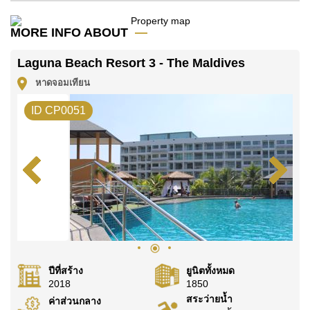
โปรดทราบว่าราคาค่าเช่าที่ Cornerstone Real Estate
โฆษณาเป็นราคาสำหรับสัญญาเช่า 1 ปี และต้องวางเงิน
MORE INFO ABOUT
มัดจำ 2 เดือน
ก่อนเข้าอยู่อาศัย
Laguna Beach Resort 3 - The Maldives
โฉนดที่ดินของอสังหาริมทรัพย์นี้อยู่ภายใต้กรรมสิทธิ์ ชื่อ
หาดจอมเทียน
ต่างชาติ โดยมี ค่าโอนคนละครึ่ง
ค้นพบโอกาสในการทำให้ที่อยู่อาศัยนี้เป็นบ้านในฝันของ
ID CP0051
คุณ!
ติดต่อ Cornerstone Real Estate โทร +6638411250
หรือ อีเมล
info@cornerstone.co.th
WhatsApp ของสำนักงาน:
+66807945904
และ LINE:
@cornerstonepattaya
ปีที่สร้าง
ยูนิตทั้งหมด
2018
1850
สระว่ายน้ำ
ค่าส่วนกลาง