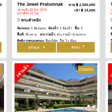
The Jewel Pratumnak
00
ขาย
฿ 2,500,000
เช่าจนถึง 30 มิ.ย. 2570
เ
เช่า
฿ 14,000
(10 เดือน 22 วัน)
(
พระตำหนัก
ห้องนอน:
1 ห้องนอน
ห้องน้ำ:
1 ห้องน้ำ
ชั้น:
2
พื้นที่:
35 ตร.ม.
สระว่ายน้ำ:
สระว่ายน้ำ ส่วนกลาง
พ
สิทธิการครอบครอง:
ชื่อบริษัท
วิว:
วิว เมือง
ว
ดูข้อมูล
ติดต่อ
เช่าแล้ว
เ
9
C006051