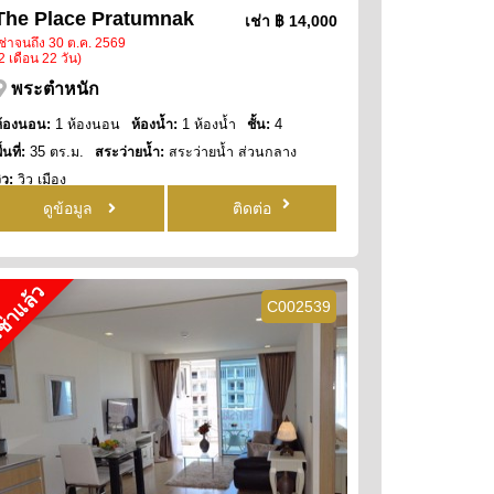
The Place Pratumnak
เช่า
฿ 14,000
ช่าจนถึง 30 ต.ค. 2569
2 เดือน 22 วัน)
พระตำหนัก
ห้องนอน:
1 ห้องนอน
ห้องน้ำ:
1 ห้องน้ำ
ชั้น:
4
ื้นที่:
35 ตร.ม.
สระว่ายน้ำ:
สระว่ายน้ำ ส่วนกลาง
ิว:
วิว เมือง
ดูข้อมูล
ติดต่อ
ช่าแล้ว
C002539