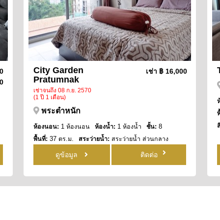
City Garden
00
เช่า
฿ 16,000
Pratumnak
0
เช่าจนถึง 08 ก.ย. 2570
(1 ปี 1 เดือน)
พระตำหนัก
พ
ห้องนอน:
1 ห้องนอน
ห้องน้ำ:
1 ห้องน้ำ
ชั้น:
8
พื้นที่:
37 ตร.ม.
สระว่ายน้ำ:
สระว่ายน้ำ ส่วนกลาง
วิว:
วิวทะเลบางส่วน
ดูข้อมูล
ติดต่อ