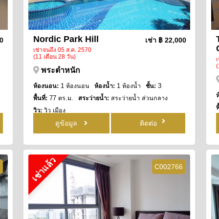
Nordic Park Hill
00
เช่า
฿ 22,000
เช่าจนถึง 05 ส.ค. 2570
(11 เดือน 28 วัน)
เ
(
พระตำหนัก
ห้องนอน:
1 ห้องนอน
ห้องน้ำ:
1 ห้องน้ำ
ชั้น:
3
พื้นที่:
77 ตร.ม.
สระว่ายน้ำ:
สระว่ายน้ำ ส่วนกลาง
พ
วิว:
วิว เมือง
ว
ดูข้อมูล
ติดต่อ
เช่าแล้ว
2
C002766