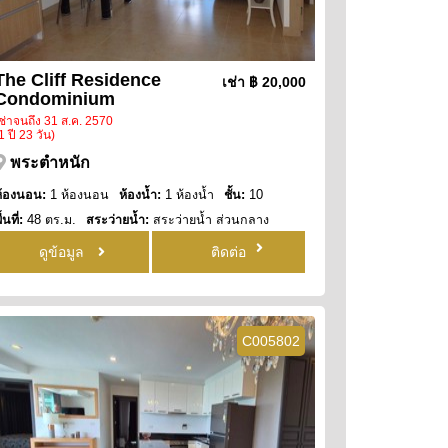
The Cliff Residence
เช่า
฿ 20,000
Condominium
ช่าจนถึง 31 ส.ค. 2570
1 ปี 23 วัน)
พระตำหนัก
ห้องนอน:
1 ห้องนอน
ห้องน้ำ:
1 ห้องน้ำ
ชั้น:
10
ื้นที่:
48 ตร.ม.
สระว่ายน้ำ:
สระว่ายน้ำ ส่วนกลาง
ิว:
วิวทะเลบางส่วน
ดูข้อมูล
ติดต่อ
C005802