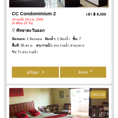
CC Condominium 2
เช่า
฿ 8,500
เช่าจนถึง 29 ธ.ค. 2569
(4 เดือน 19 วัน)
พัทยาตะวันออก
ห้องนอน:
1 ห้องนอน
ห้องน้ำ:
1 ห้องน้ำ
ชั้น:
7
พื้นที่:
35 ตร.ม.
สระว่ายน้ำ:
สระว่ายน้ำ ส่วนกลาง
วิว:
วิว สระว่ายน้ำ
ดูข้อมูล
ติดต่อ
CR1139