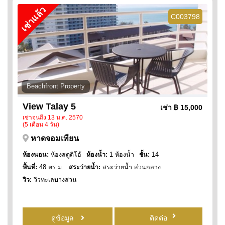
เช่าแล้ว
C003798
Beachfront Property
View Talay 5
เช่า
฿ 15,000
เช่าจนถึง 13 ม.ค. 2570
(5 เดือน 4 วัน)
หาดจอมเทียน
ห้องนอน:
ห้องสตูดิโอ้
ห้องน้ำ:
1 ห้องน้ำ
ชั้น:
14
พื้นที่:
48 ตร.ม.
สระว่ายน้ำ:
สระว่ายน้ำ ส่วนกลาง
วิว:
วิวทะเลบางส่วน
ดูข้อมูล
ติดต่อ