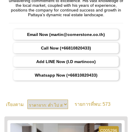
unwavering commitment to excellence. His vast knowledge of
the local market, coupled with his years of experience,
positions the company for continued success and growth in
Pattaya's dynamic real estate landscape.
Email Now (martin@cornerstone.co.th)
Call Now (+66810820433)
Add LINE Now (I.D martincox)
Whatsapp Now (+66810820433)
573
เรียงตาม
รายการที่พบ:
C005296