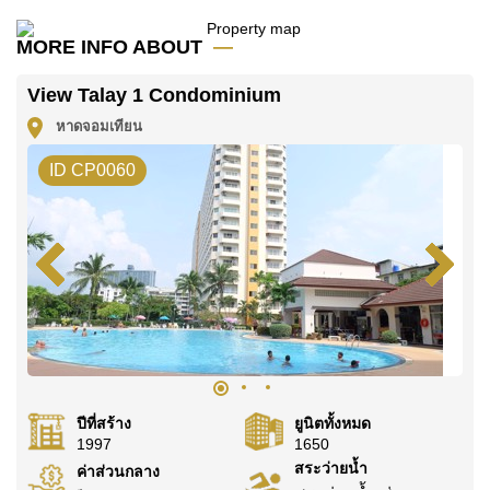
มัดจำ 2 เดือน
ก่อนเข้าอยู่อาศัย
MORE INFO ABOUT
โฉนดที่ดินของอสังหาริมทรัพย์นี้อยู่ภายใต้กรรมสิทธิ์ ชื่อ
ต่างชาติ
View Talay 1 Condominium
ค้นพบโอกาสในการทำให้ที่อยู่อาศัยนี้เป็นบ้านในฝันของ
หาดจอมเทียน
คุณ!
ID CP0060
ติดต่อ Cornerstone Real Estate โทร +6638411250
หรือ อีเมล
info@cornerstone.co.th
WhatsApp ของสำนักงาน:
+66807945904
และ LINE:
@cornerstonepattaya
ปีที่สร้าง
ยูนิตทั้งหมด
1997
1650
สระว่ายน้ำ
ค่าส่วนกลาง