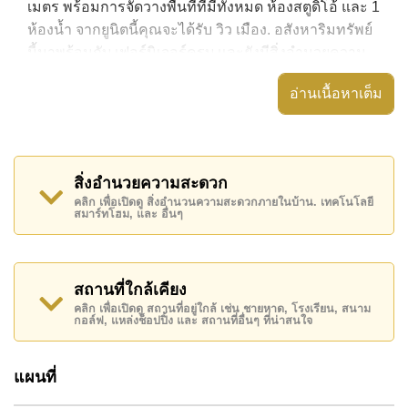
เมตร พร้อมการจัดวางพื้นที่ที่มีทั้งหมด ห้องสตูดิโอ้ และ 1
ห้องน้ำ จากยูนิตนี้คุณจะได้รับ วิว เมือง. อสังหาริมทรัพย์
นี้มาพร้อมกับ เฟอร์นิเจอร์ครบ และยังมีสิ่งอำนวยความ
สะดวก ได้แก่ เครื่องปรับอากาศครบ,
อ่านเนื้อหาเต็ม
อสังหาริมทรัพย์นี้สามารถใช้ สระว่ายน้ำ ส่วนกลาง ได้
View Talay 1 Condominium มีสิ่งอำนวยความสะดวก
ส่วนกลาง ได้แก่ ฟิสเนส, ร้านอาหาร/ร้านกาแฟในสถาน
สิ่งอำนวยความสะดวก
ที่, รปภ.24ชม.
คลิก เพื่อเปิดดู สิ่งอำนวนความสะดวกภายในบ้าน. เทคโนโลยี
สมาร์ทโฮม, และ อื่นๆ
สถานที่สำคัญใกล้ View Talay 1 Condominium ได้แก่:
เดินทางไปชายหาดได้ง่าย, ไกล้เคียงรถประจำทาง , ตลาด
น้ำสี่ภาคพัทยา, พัทยาปาร์ค , เอเชีย 9 หลุม กอล์ฟ ,
รพ.กรุงเทพจอมเทียน
สถานที่ใกล้เคียง
คลิก เพื่อเปิดดู สถานที่อยู่ใกล้ เช่น ชายหาด, โรงเรียน, สนาม
อสังหาริมทรัพย์นี้เปิดให้เช่าระยะยาวในราคา ฿ 9,000
กอล์ฟ, แหล่งช็อปปิ้ง และ สถานที่อื่นๆ ที่น่าสนใจ
บาทต่อเดือน
โปรดทราบว่าราคาค่าเช่าที่ Cornerstone Real Estate
แผนที่
โฆษณาเป็นราคาสำหรับสัญญาเช่า 1 ปี และต้องวางเงิน