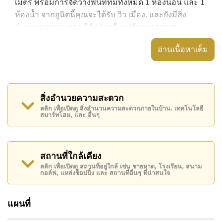
เมตร พร้อมการจัดวางพื้นที่ที่มีทั้งหมด 1 ห้องนอน และ 1
ห้องน้ำ จากยูนิตนี้คุณจะได้รับ วิว เมือง. และยังมีสิ่ง
อำนวยความสะดวก ได้แก่ เครื่องปรับอากาศครบ,
อสังหาริมทรัพย์นี้สามารถใช้ สระว่ายน้ำ ส่วนกลาง ได้
อ่านเนื้อหาเต็ม
Unixx South Pattaya มีสิ่งอำนวยความสะดวกส่วนกลาง
ได้แก่ ฟิสเนส, รปภ.24ชม.
สถานที่สำคัญใกล้ Unixx South Pattaya ได้แก่: เดินทาง
สิ่งอำนวยความสะดวก
ไปชายหาดได้ง่าย, ไกล้เคียงรถประจำทาง , พิพิธภัณฑ์
คลิก เพื่อเปิดดู สิ่งอำนวนความสะดวกภายในบ้าน. เทคโนโลยี
สมาร์ทโฮม, และ อื่นๆ
ตุ๊กตาหมี, ถนนคนเดิน , เอเชีย 9 หลุม กอล์ฟ , โรง
พยาบาลเมืองพัทยา, โรงพยาบาลพัทยาอินเตอร์เนชั่นแนล
อสังหาริมทรัพย์นี้เปิดให้เช่าระยะยาวในราคา ฿ 16,000
สถานที่ใกล้เคียง
บาทต่อเดือน
คลิก เพื่อเปิดดู สถานที่อยู่ใกล้ เช่น ชายหาด, โรงเรียน, สนาม
กอล์ฟ, แหล่งช็อปปิ้ง และ สถานที่อื่นๆ ที่น่าสนใจ
โปรดทราบว่าราคาค่าเช่าที่ Cornerstone Real Estate
โฆษณาเป็นราคาสำหรับสัญญาเช่า 1 ปี และต้องวางเงิน
มัดจำ 2 เดือน
ก่อนเข้าอยู่อาศัย
แผนที่
ค้นพบโอกาสในการทำให้ที่อยู่อาศัยนี้เป็นบ้านในฝันของ