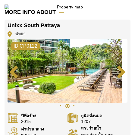
คุณ!
MORE INFO ABOUT
ติดต่อ Cornerstone Real Estate โทร +6638411250
หรือ อีเมล
info@cornerstone.co.th
Unixx South Pattaya
WhatsApp ของสำนักงาน:
+66807945904
และ LINE:
พัทยา
@cornerstonepattaya
ID CP0122
ปีที่สร้าง
ยูนิตทั้งหมด
2015
1207
สระว่ายน้ำ
ค่าส่วนกลาง