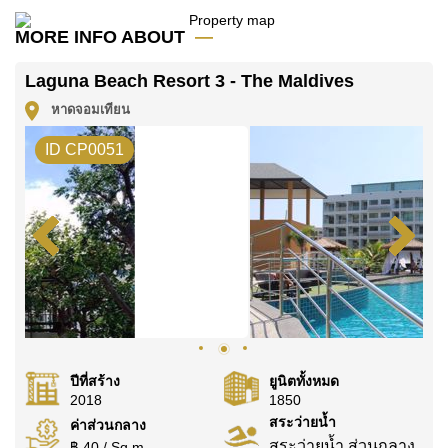
โฆษณาเป็นราคาสำหรับสัญญาเช่า 1 ปี และต้องวางเงิน
มัดจำ 2 เดือน
ก่อนเข้าอยู่อาศัย
MORE INFO ABOUT
โฉนดที่ดินของอสังหาริมทรัพย์นี้อยู่ภายใต้กรรมสิทธิ์ ชื่อ
Laguna Beach Resort 3 - The Maldives
ไทย
หาดจอมเทียน
ค้นพบโอกาสในการทำให้ที่อยู่อาศัยนี้เป็นบ้านในฝันของ
คุณ!
ID CP0051
ติดต่อ Cornerstone Real Estate โทร +6638411250
หรือ อีเมล
info@cornerstone.co.th
WhatsApp ของสำนักงาน:
+66807945904
และ LINE:
@cornerstonepattaya
ปีที่สร้าง
ยูนิตทั้งหมด
2018
1850
สระว่ายน้ำ
ค่าส่วนกลาง
สระว่ายน้ำ ส่วนกลาง
฿ 40 / Sq.m