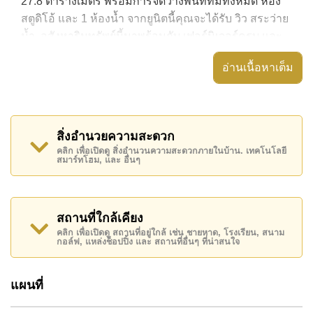
27.8 ตารางเมตร พร้อมการจัดวางพื้นที่ที่มีทั้งหมด ห้อง
สตูดิโอ้ และ 1 ห้องน้ำ จากยูนิตนี้คุณจะได้รับ วิว สระว่าย
น้ำ. อสังหาริมทรัพย์นี้มาพร้อมกับ เฟอร์นิเจอร์ครบ และ
ยังมีสิ่งอำนวยความสะดวก ได้แก่ เครื่องปรับอากาศครบ,
อ่านเนื้อหาเต็ม
อสังหาริมทรัพย์นี้สามารถใช้ สระว่ายน้ำ ส่วนกลาง ได้
Laguna Beach Resort 3 - The Maldives มีสิ่งอำนวย
ความสะดวกส่วนกลาง ได้แก่ สไลเดอร์, ฟิสเนส, ห้อง
สิ่งอำนวยความสะดวก
เกมส์, ซาวน่าหรือห้องอบไอน้ำ
คลิก เพื่อเปิดดู สิ่งอำนวนความสะดวกภายในบ้าน. เทคโนโลยี
สมาร์ทโฮม, และ อื่นๆ
สถานที่สำคัญใกล้ Laguna Beach Resort 3 - The
Maldives ได้แก่: เดินทางไปชายหาดได้ง่าย, ไกล้เคียงรถ
ประจำทาง , พัทยาปาร์ค, อันเดอร์วอเตอร์ เวิลด์ , ,
รพ.กรุงเทพจอมเทียน
สถานที่ใกล้เคียง
คลิก เพื่อเปิดดู สถานที่อยู่ใกล้ เช่น ชายหาด, โรงเรียน, สนาม
อสังหาริมทรัพย์นี้มีไว้สำหรับขายในราคา ฿ 1,790,000
กอล์ฟ, แหล่งช็อปปิ้ง และ สถานที่อื่นๆ ที่น่าสนใจ
บาท คิดเป็น ฿ 64,388 บาทต่อตารางเมตร และยังมีให้เช่า
ในราคา ฿ 8,500 บาท
แผนที่
โปรดทราบว่าราคาค่าเช่าที่ Cornerstone Real Estate