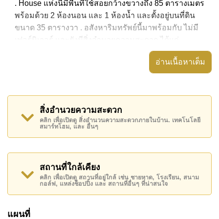
. House แห่งนี้มีพื้นที่ใช้สอยกว้างขวางถึง 85 ตารางเมตร
พร้อมด้วย 2 ห้องนอน และ 1 ห้องน้ำ และตั้งอยู่บนที่ดิน
ขนาด 35 ตารางวา . อสังหาริมทรัพย์นี้มาพร้อมกับ ไม่มี
เฟอร์นิเจอร์ และยังมีสิ่งอำนวยความสะดวก ได้แก่ ,
อสังหาริมทรัพย์นี้สามารถใช้ สระว่ายน้ำ ส่วนกลาง ได้
อ่านเนื้อหาเต็ม
Chockchai Garden Home 1 มีสิ่งอำนวยความสะดวก
ส่วนกลาง ได้แก่ รักษาความปลอดภัย 24 ชั่วโมง, ทางเข้า
มีไม้กั้น, สนามเด็กเล่น, ร้านอาหาร/ร้านกาแฟในสถานที่
สิ่งอำนวยความสะดวก
สถานที่สำคัญใกล้ Chockchai Garden Home 1 ได้แก่:
คลิก เพื่อเปิดดู สิ่งอำนวนความสะดวกภายในบ้าน. เทคโนโลยี
สมาร์ทโฮม, และ อื่นๆ
บิ๊กซีพัทยาใต้, ซูเปอร์มาร์เก็ตอาหารสด , ตลาดน้ำสี่ภาค
พัทยา, อันเดอร์วอเตอร์ เวิลด์ , สยามคันทรีคลับ (สนาม
เก่า ไร่ ริมน้ำ และโรลลิ่งฮิลส์) , รพ.กรุงเทพพัทยา,
รพ.กรุงเทพจอมเทียน
สถานที่ใกล้เคียง
คลิก เพื่อเปิดดู สถานที่อยู่ใกล้ เช่น ชายหาด, โรงเรียน, สนาม
อสังหาริมทรัพย์นี้เปิดให้เช่าระยะยาวในราคา ฿ 10,500
กอล์ฟ, แหล่งช็อปปิ้ง และ สถานที่อื่นๆ ที่น่าสนใจ
บาทต่อเดือน
โปรดทราบว่าราคาค่าเช่าที่ Cornerstone Real Estate
แผนที่