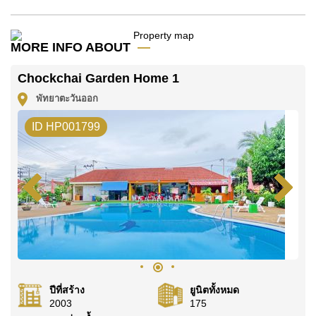
โฆษณาเป็นราคาสำหรับสัญญาเช่า 1 ปี และต้องวางเงิน
มัดจำ 2 เดือน
ก่อนเข้าอยู่อาศัย
MORE INFO ABOUT
ค้นพบโอกาสในการทำให้ที่อยู่อาศัยนี้เป็นบ้านในฝันของ
คุณ!
Chockchai Garden Home 1
ติดต่อ Cornerstone Real Estate โทร +6638411250
พัทยาตะวันออก
หรือ อีเมล
info@cornerstone.co.th
ID HP001799
WhatsApp ของสำนักงาน:
+66807945904
และ LINE:
@cornerstonepattaya
ปีที่สร้าง
ยูนิตทั้งหมด
2003
175