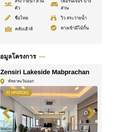
สระว่ายน้ำ ส่วน
เฟอร์นิเจอร์ บาง
ตัว
ส่วน
ชื่อไทย
วิว สระว่ายน้ำ
ทางเข้ามีไม้กั้น
คลับเฮ้าส์
้อมูลโครงการ
Zensiri Lakeside Mabprachan
พัทยาตะวันออก
ID HP005301