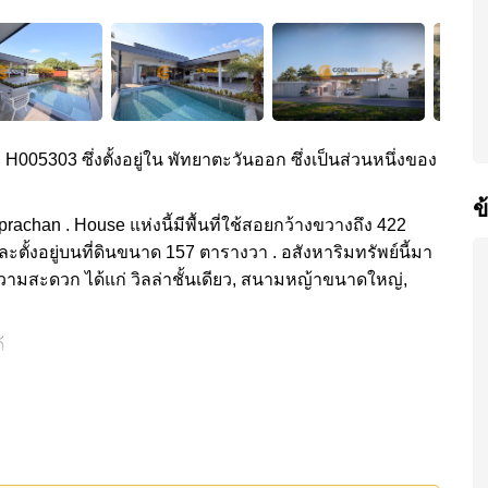
ง H005303 ซึ่งตั้งอยู่ใน พัทยาตะวันออก ซึ่งเป็นส่วนหนึ่งของ
bprachan . House แห่งนี้มีพื้นที่ใช้สอยกว้างขวางถึง 422
ตั้งอยู่บนที่ดินขนาด 157 ตารางวา . อสังหาริมทรัพย์นี้มา
ความสะดวก ได้แก่ วิลล่าชั้นเดียว, สนามหญ้าขนาดใหญ่,
ข
้
ดวกส่วนกลาง ได้แก่ ฟิตเนส, คลับเฮ้าส์, รักษาความ
างเข้ามีไม้กั้น
ได้แก่: ใกล้ทางด่วนมอเตอร์เวย์หรือทางหลวง , มาบประชัน
ีโป้ โพนี่ คลับ, พัทยาเวคพาร์ค , สยามคันทรีคลับ (สนาม
 , รพ.กรุงเทพพัทยา, รพ.กรุงเทพจอมเทียน
90,000 บาท
เทคโนโลยี สมาร์ทโฮม, และ อื่นๆ