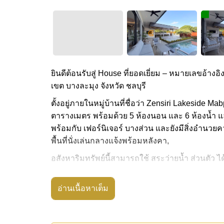
ยินดีต้อนรับสู่ House ที่ยอดเยี่ยม – หมายเลขอ้างอิ
เขต บางละมุง จังหวัด ชลบุรี
ตั้งอยู่ภายในหมู่บ้านที่ชื่อว่า Zensiri Lakeside Ma
ตารางเมตร พร้อมด้วย 5 ห้องนอน และ 6 ห้องน้ำ และ
พร้อมกับ เฟอร์นิเจอร์ บางส่วน และยังมีสิ่งอำนวย
พื้นที่นั่งเล่นกลางแจ้งพร้อมหลังคา,
อสังหาริมทรัพย์นี้สามารถใช้ สระว่ายน้ำ ส่วนตัว ได
Zensiri Lakeside Mabprachan มีสิ่งอำนวยความสะ
ปลอดภัย 24 ชั่วโมง, สนามเด็กเล่น, สวนส่วนกลาง, ท
อ่านเนื้อหาเต็ม
สถานที่สำคัญใกล้ Zensiri Lakeside Mabprachan 
เลค, สนามแข่งรถ พีระเรซเซอร์กิต, ไทยโปโลคลับ, ป
เก่า ไร่ ริมน้ำ และโรลลิ่งฮิลส์), พัทยาคันทรีคลับ
สิ่งอำนวยความสะดวก
อสังหาริมทรัพย์นี้มีไว้สำหรับขายในราคา ฿ 18,9
คลิก เพื่อเปิดดู สิ่งอำนวนความสะดวกภายในบ้าน. 