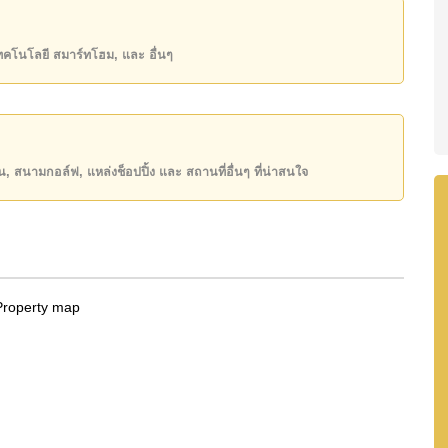
ิ์ ชื่อไทย
โดยมี ค่าธรรมเนียมการโอน 2% (โครงการชำระ
ันของคุณ!
ียน, สนามกอล์ฟ, แหล่งช็อปปิ้ง และ สถานที่อื่นๆ ที่น่าสนใจ
50 หรือ อีเมล
info@cornerstone.co.th
INE: @cornerstonepattaya