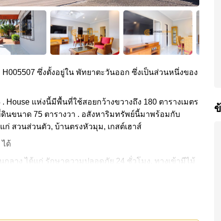
ง H005507 ซึ่งตั้งอยู่ใน พัทยาตะวันออก ซึ่งเป็นส่วนหนึ่งของ
 4 . House แห่งนี้มีพื้นที่ใช้สอยกว้างขวางถึง 180 ตารางเมตร
ข
ี่ดินขนาด 75 ตารางวา . อสังหาริมทรัพย์นี้มาพร้อมกับ
ก่ สวนส่วนตัว, บ้านตรงหัวมุม, เกสต์เฮาส์
 ได้
กลาง ได้แก่ รักษาความปลอดภัย 24 ชั่วโมง, ทางเข้ามีไม้
กซีพัทยาใต้, ฟู๊ดแลนด์ , ตลาดน้ำสี่ภาคพัทยา, อันเดอร์วอ
ำ และโรลลิ่งฮิลส์) , รพ.กรุงเทพพัทยา, รพ.กรุงเทพจอมเทียน
5,000 บาทต่อเดือน