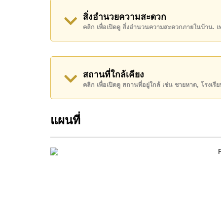
สิ่งอำนวยความสะดวก
โปรดทราบว่าราคาค่าเช่าที่ Cornerstone Real E
คลิก เพื่อเปิดดู สิ่งอำนวนความสะดวกภายในบ้าน. 
เงินมัดจำ 2 เดือน
ก่อนเข้าอยู่อาศัย
ค้นพบโอกาสในการทำให้ที่อยู่อาศัยนี้เป็นบ้านในฝ
ติดต่อ Cornerstone Real Estate โทร +66384112
สถานที่ใกล้เคียง
WhatsApp ของสำนักงาน:
+66807945904
และ L
คลิก เพื่อเปิดดู สถานที่อยู่ใกล้ เช่น ชายหาด, โรงเร
แผนที่