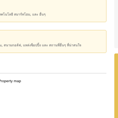
state โฆษณาเป็นราคาสำหรับสัญญาเช่า 1 ปี และต้องวาง
เทคโนโลยี สมาร์ทโฮม, และ อื่นๆ
ันของคุณ!
50 หรือ อีเมล
info@cornerstone.co.th
INE: @cornerstonepattaya
ียน, สนามกอล์ฟ, แหล่งช็อปปิ้ง และ สถานที่อื่นๆ ที่น่าสนใจ