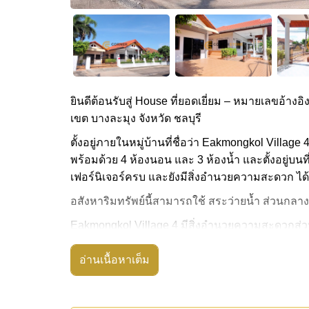
ยินดีต้อนรับสู่ House ที่ยอดเยี่ยม – หมายเลขอ้างอิ
เขต บางละมุง จังหวัด ชลบุรี
ตั้งอยู่ภายในหมู่บ้านที่ชื่อว่า Eakmongkol Village
พร้อมด้วย 4 ห้องนอน และ 3 ห้องน้ำ และตั้งอยู่บนท
เฟอร์นิเจอร์ครบ และยังมีสิ่งอำนวยความสะดวก ได้แ
อสังหาริมทรัพย์นี้สามารถใช้ สระว่ายน้ำ ส่วนกลาง
Eakmongkol Village 4 มีสิ่งอำนวยความสะดวกส่วน
กั้น, ร้านอาหาร/ร้านกาแฟในสถานที่, มินิมาร์ท
อ่านเนื้อหาเต็ม
สถานที่สำคัญใกล้ Eakmongkol Village 4 ได้แก่: บิ๊
เตอร์ เวิลด์ , สยามคันทรีคลับ (สนามเก่า ไร่ ริมน้
อสังหาริมทรัพย์นี้เปิดให้เช่าระยะยาวในราคา ฿ 2