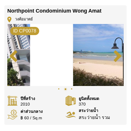
บาท คิดเป็น ฿ 205,479 บาทต่อตารางเมตร และยังมีให้
Northpoint Condominium Wong Amat
เช่าในราคา ฿ 150,000 บาท
วงศ์อมาตย์
โปรดทราบว่าราคาค่าเช่าที่ Cornerstone Real Estate
ID CP0078
โฆษณาเป็นราคาสำหรับสัญญาเช่า 1 ปี และต้องวางเงิน
มัดจำ 2 เดือน
ก่อนเข้าอยู่อาศัย
โฉนดที่ดินของอสังหาริมทรัพย์นี้อยู่ภายใต้กรรมสิทธิ์ ชื่อ
ต่างชาติ โดยมี ค่าโอนคนละครึ่ง
ค้นพบโอกาสในการทำให้ที่อยู่อาศัยนี้เป็นบ้านในฝันของ
คุณ!
ติดต่อ Cornerstone Real Estate โทร +6638411250
หรือ อีเมล
info@cornerstone.co.th
ปีที่สร้าง
ยูนิตทั้งหมด
WhatsApp ของสำนักงาน:
+66807945904
และ LINE:
2010
370
@cornerstonepattaya
สระว่ายน้ำ
ค่าส่วนกลาง
สระว่ายน้ำ รวม
฿ 60 / Sq.m