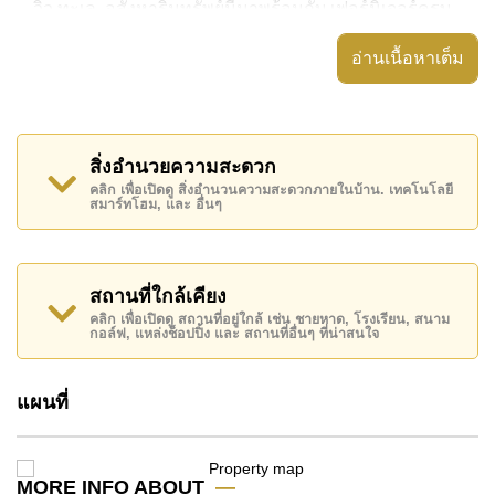
วิว ทะเล. อสังหาริมทรัพย์นี้มาพร้อมกับ เฟอร์นิเจอร์ครบ
และยังมีสิ่งอำนวยความสะดวก ได้แก่ ห้องหัวมุม, เพนท์
อ่านเนื้อหาเต็ม
เฮ้าส์, คอนโดดูเพล็กซ์, มีระเบียง, ห้องน้ำ อ่างอาบน้ำ/จา
กุซซี่,
อสังหาริมทรัพย์นี้สามารถใช้ สระว่ายน้ำ ส่วนกลาง ได้
สิ่งอำนวยความสะดวก
Northpoint Condominium Wong Amat มีสิ่งอำนวยความ
คลิก เพื่อเปิดดู สิ่งอำนวนความสะดวกภายในบ้าน. เทคโนโลยี
สะดวกส่วนกลาง ได้แก่ ฟิสเนส, ห้องเกมส์, ซาวน่าหรือ
สมาร์ทโฮม, และ อื่นๆ
ห้องอบไอน้ำ, ห้องสมุด, ร้านอาหาร/ร้านกาแฟในสถานที่,
มินิมาร์ท, รปภ.24ชม.
สถานที่สำคัญใกล้ Northpoint Condominium Wong
สถานที่ใกล้เคียง
Amat ได้แก่: ติดชายหาด, ไกล้เคียงรถประจำทาง,
คลิก เพื่อเปิดดู สถานที่อยู่ใกล้ เช่น ชายหาด, โรงเรียน, สนาม
กอล์ฟ, แหล่งช็อปปิ้ง และ สถานที่อื่นๆ ที่น่าสนใจ
แม็คโคร, โลตัส & เอ้าท์เล็ทมอลล์ , อาร์ท อิน พาราไดซ์,
The Sanctuary of Truth Temple, ถนนคนเดิน, อัลคาซ่าร์
แผนที่
คาบาเร่ต์ โชว์, ทิฟฟานี่โชว์พัทยา, มุมอร่อย นาเกลือ , ,
รพ.กรุงเทพพัทยา, โรงพยาบาลบางละมุง, โรงพยาบาล
พัทยาอินเตอร์เนชั่นแนล
MORE INFO ABOUT
อสังหาริมทรัพย์นี้มีไว้สำหรับขายในราคา ฿ 45,000,000