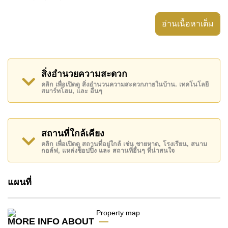
อ่านเนื้อหาเต็ม
This property is advertised for sale at ฿ 3,050,000.
สิ่งอำนวยความสะดวก
คลิก เพื่อเปิดดู สิ่งอำนวนความสะดวกภายในบ้าน. เทคโนโลยี
Ownership of the title deed is held in Thai Name
สมาร์ทโฮม, และ อื่นๆ
ownership.
Explore the possibilities of making this property your
dream home!
สถานที่ใกล้เคียง
Call Cornerstone Real Estate on +6638411250 or
Email us
info@cornerstone.co.th
คลิก เพื่อเปิดดู สถานที่อยู่ใกล้ เช่น ชายหาด, โรงเรียน, สนาม
กอล์ฟ, แหล่งช็อปปิ้ง และ สถานที่อื่นๆ ที่น่าสนใจ
Our office Whatsapp is
+66807945904
and our
office LINE is @cornerstonepattaya
แผนที่
MORE INFO ABOUT