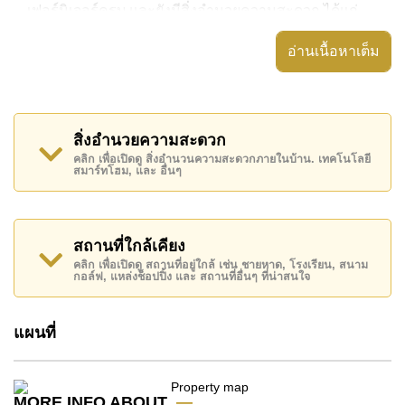
เฟอร์นิเจอร์ครบ และยังมีสิ่งอำนวยความสะดวก ได้แก่
สวนส่วนตัว, ระเบียงกลางแจ้งที่มีหลังคา,
อ่านเนื้อหาเต็ม
อสังหาริมทรัพย์นี้สามารถใช้ สระว่ายน้ำ ส่วนกลาง ได้
Eakmongkol Village 8 มีสิ่งอำนวยความสะดวกส่วน
กลาง ได้แก่ รักษาความปลอดภัย 24 ชั่วโมง, ทางเข้ามีไม้
สิ่งอำนวยความสะดวก
กั้น
คลิก เพื่อเปิดดู สิ่งอำนวนความสะดวกภายในบ้าน. เทคโนโลยี
สมาร์ทโฮม, และ อื่นๆ
สถานที่สำคัญใกล้ Eakmongkol Village 8 ได้แก่: บิ๊กซี
พัทยาใต้, ฟู้ดมาร์ท , พัทยาปาร์ค, ถนนคนเดิน , เอเชีย 9
หลุม กอล์ฟ , รพ.กรุงเทพพัทยา, รพ.กรุงเทพจอมเทียน
สถานที่ใกล้เคียง
อสังหาริมทรัพย์นี้มีไว้สำหรับขายในราคา ฿ 5,600,000
คลิก เพื่อเปิดดู สถานที่อยู่ใกล้ เช่น ชายหาด, โรงเรียน, สนาม
บาท และยังมีให้เช่าในราคา ฿ 18,000 บาท
กอล์ฟ, แหล่งช็อปปิ้ง และ สถานที่อื่นๆ ที่น่าสนใจ
โปรดทราบว่าราคาค่าเช่าที่ Cornerstone Real Estate
โฆษณาเป็นราคาสำหรับสัญญาเช่า 1 ปี และต้องวางเงิน
แผนที่
มัดจำ 2 เดือน
ก่อนเข้าอยู่อาศัย
โฉนดที่ดินของอสังหาริมทรัพย์นี้อยู่ภายใต้กรรมสิทธิ์ ชื่อ
MORE INFO ABOUT
ไทย
โดยมี ค่าโอนคนละครึ่ง