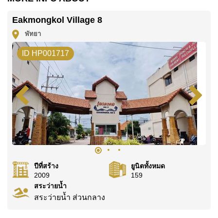
ค้นพบโอกาสในการทำให้ที่อยู่อาศัยนี้เป็นบ้านในฝันของ
Eakmongkol Village 8
คุณ!
พัทยา
ติดต่อ Cornerstone Real Estate โทร +6638411250
ID HP001717
หรือ อีเมล
info@cornerstone.co.th
WhatsApp ของสำนักงาน:
+66807945904
และ LINE:
@cornerstonepattaya
ปีที่สร้าง
ยูนิตทั้งหมด
2009
159
สระว่ายน้ำ
สระว่ายน้ำ ส่วนกลาง