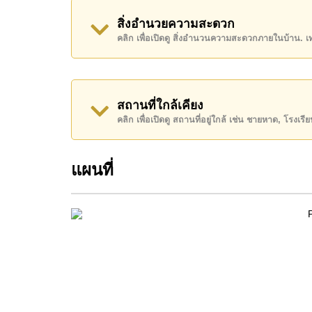
อสังหาริมทรัพย์นี้เปิดให้เช่าระยะยาวในราคา ฿ 1
สิ่งอำนวยความสะดวก
คลิก เพื่อเปิดดู สิ่งอำนวนความสะดวกภายในบ้าน. 
โปรดทราบว่าราคาค่าเช่าที่ Cornerstone Real E
เงินมัดจำ 2 เดือน
ก่อนเข้าอยู่อาศัย
ค้นพบโอกาสในการทำให้ที่อยู่อาศัยนี้เป็นบ้านในฝ
สถานที่ใกล้เคียง
ติดต่อ Cornerstone Real Estate โทร +66384112
คลิก เพื่อเปิดดู สถานที่อยู่ใกล้ เช่น ชายหาด, โรงเร
WhatsApp ของสำนักงาน:
+66807945904
และ L
แผนที่