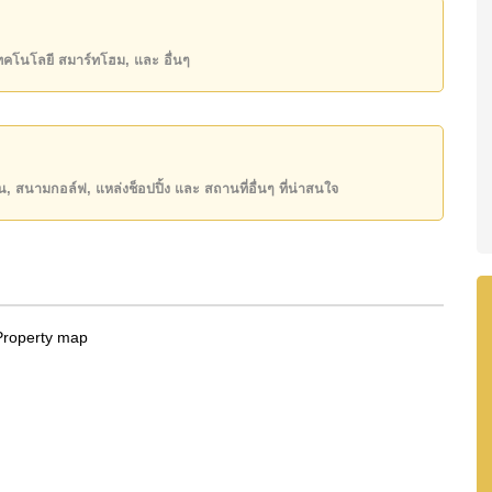
2,000 บาทต่อเดือน
เทคโนโลยี สมาร์ทโฮม, และ อื่นๆ
state โฆษณาเป็นราคาสำหรับสัญญาเช่า 1 ปี และต้องวาง
ันของคุณ!
50 หรือ อีเมล
info@cornerstone.co.th
ียน, สนามกอล์ฟ, แหล่งช็อปปิ้ง และ สถานที่อื่นๆ ที่น่าสนใจ
INE: @cornerstonepattaya