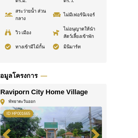
ตร.ม.
ตร.ว.
สระว่ายน้ำ ส่วน
ไม่มีเฟอร์นิเจอร์
กลาง
ไม่อนุญาตให้นำ
วิว เมือง
สัตว์เลี้ยงเข้าพัก
ทางเข้ามีไม้กั้น
มินิมาร์ท
้อมูลโครงการ
Raviporn City Home Village
พัทยาตะวันออก
ID HP001665