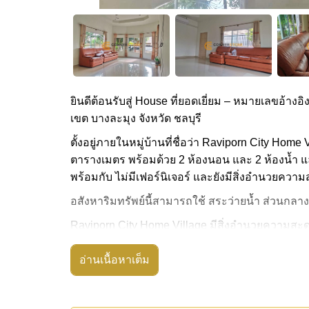
ยินดีต้อนรับสู่ House ที่ยอดเยี่ยม – หมายเลขอ้างอิ
เขต บางละมุง จังหวัด ชลบุรี
ตั้งอยู่ภายในหมู่บ้านที่ชื่อว่า Raviporn City Home 
ตารางเมตร พร้อมด้วย 2 ห้องนอน และ 2 ห้องน้ำ และ
พร้อมกับ ไม่มีเฟอร์นิเจอร์ และยังมีสิ่งอำนวยความ
อสังหาริมทรัพย์นี้สามารถใช้ สระว่ายน้ำ ส่วนกลาง
Raviporn City Home Village มีสิ่งอำนวยความสะด
เข้ามีไม้กั้น, มินิมาร์ท
อ่านเนื้อหาเต็ม
สถานที่สำคัญใกล้ Raviporn City Home Village ได้
น้ำสี่ภาคพัทยา, อุทยานหินล้านปีและฟาร์มจระเข้ , ส
รพ.กรุงเทพพัทยา, รพ.กรุงเทพจอมเทียน