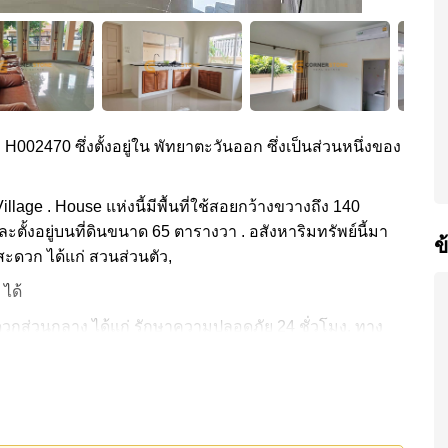
ง H002470 ซึ่งตั้งอยู่ใน พัทยาตะวันออก ซึ่งเป็นส่วนหนึ่งของ
Village . House แห่งนี้มีพื้นที่ใช้สอยกว้างขวางถึง 140
ตั้งอยู่บนที่ดินขนาด 65 ตารางวา . อสังหาริมทรัพย์นี้มา
ข
สะดวก ได้แก่ สวนส่วนตัว,
 ได้
วกส่วนกลาง ได้แก่ รักษาความปลอดภัย 24 ชั่วโมง, ทาง
แก่: ซูเปอร์มาร์เก็ตอาหารสด, ทอปส์ ชิลล์ เขาน้อย , ตลาด
ยามคันทรีคลับ (สนามเก่า ไร่ ริมน้ำ และโรลลิ่งฮิลส์) ,