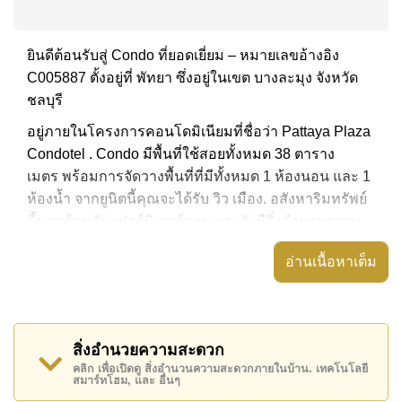
ยินดีต้อนรับสู่ Condo ที่ยอดเยี่ยม – หมายเลขอ้างอิง
C005887 ตั้งอยู่ที่ พัทยา ซึ่งอยู่ในเขต บางละมุง จังหวัด
ชลบุรี
อยู่ภายในโครงการคอนโดมิเนียมที่ชื่อว่า Pattaya Plaza
Condotel . Condo มีพื้นที่ใช้สอยทั้งหมด 38 ตาราง
เมตร พร้อมการจัดวางพื้นที่ที่มีทั้งหมด 1 ห้องนอน และ 1
ห้องน้ำ จากยูนิตนี้คุณจะได้รับ วิว เมือง. อสังหาริมทรัพย์
นี้มาพร้อมกับ เฟอร์นิเจอร์ครบ และยังมีสิ่งอำนวยความ
สะดวก ได้แก่ มีระเบียง,
อ่านเนื้อหาเต็ม
อสังหาริมทรัพย์นี้สามารถใช้ สระว่ายน้ำ ส่วนกลาง ได้
Pattaya Plaza Condotel มีสิ่งอำนวยความสะดวกส่วน
กลาง ได้แก่ มินิมาร์ท, ร้านซักผ้า, รปภ.24ชม.
สิ่งอำนวยความสะดวก
สถานที่สำคัญใกล้ Pattaya Plaza Condotel ได้แก่: ใกล้
คลิก เพื่อเปิดดู สิ่งอำนวนความสะดวกภายในบ้าน. เทคโนโลยี
สมาร์ทโฮม, และ อื่นๆ
ทางด่วนมอเตอร์เวย์หรือทางหลวง, บิ๊กซี เอ็กซ์ตร้า, ฟู๊ด