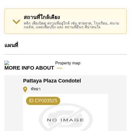
แลนด์, แม็คโคร, โลตัส พัทยาเหนือ , หาดพัทยา, ถนนคน
เดิน, อีซี่คาร์ท, ห้างสรรพสินค้าอเวนิว, เซ็นทรัลเฟสติวัล
พัทยา บีช, ไมค์ช้อปปิ้งมอลล์ , สยามคันทรีคลับ (สนาม
สถานที่ใกล้เคียง
เก่า ไร่ ริมน้ำ และโรลลิ่งฮิลส์), พัทยาคันทรีคลับ ,
คลิก เพื่อเปิดดู สถานที่อยู่ใกล้ เช่น ชายหาด, โรงเรียน, สนาม
กอล์ฟ, แหล่งช็อปปิ้ง และ สถานที่อื่นๆ ที่น่าสนใจ
รพ.กรุงเทพพัทยา, โรงพยาบาลบางละมุง, โรงพยาบาล
พัทยาอินเตอร์เนชั่นแนล
แผนที่
อสังหาริมทรัพย์นี้มีไว้สำหรับขายในราคา ฿ 1,150,000
บาท คิดเป็น ฿ 30,263 บาทต่อตารางเมตร
โฉนดที่ดินของอสังหาริมทรัพย์นี้อยู่ภายใต้กรรมสิทธิ์ ชื่อ
MORE INFO ABOUT
ต่างชาติ โดยมี ค่าโอนคนละครึ่ง
Pattaya Plaza Condotel
ค้นพบโอกาสในการทำให้ที่อยู่อาศัยนี้เป็นบ้านในฝันของ
พัทยา
คุณ!
ติดต่อ Cornerstone Real Estate โทร +6638411250
ID CP003525
หรือ อีเมล
info@cornerstone.co.th
WhatsApp ของสำนักงาน:
+66807945904
และ LINE:
@cornerstonepattaya