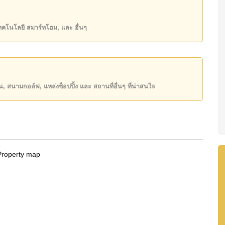
state โฆษณาเป็นราคาสำหรับสัญญาเช่า 1 ปี และต้องวาง
เทคโนโลยี สมาร์ทโฮม, และ อื่นๆ
ันของคุณ!
50 หรือ อีเมล
info@cornerstone.co.th
INE: @cornerstonepattaya
ียน, สนามกอล์ฟ, แหล่งช็อปปิ้ง และ สถานที่อื่นๆ ที่น่าสนใจ