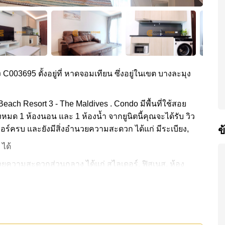
ง C003695 ตั้งอยู่ที่ หาดจอมเทียน ซึ่งอยู่ในเขต บางละมุง
each Resort 3 - The Maldives . Condo มีพื้นที่ใช้สอย
้งหมด 1 ห้องนอน และ 1 ห้องน้ำ จากยูนิตนี้คุณจะได้รับ วิว
ข
เจอร์ครบ และยังมีสิ่งอำนวยความสะดวก ได้แก่ มีระเบียง,
 ได้
วยความสะดวกส่วนกลาง ได้แก่ สไลเดอร์, ฟิสเนส, ห้อง
aldives ได้แก่: เดินทางไปชายหาดได้ง่าย, ไกล้เคียงรถ
, รพ.กรุงเทพจอมเทียน
4,000 บาทต่อเดือน