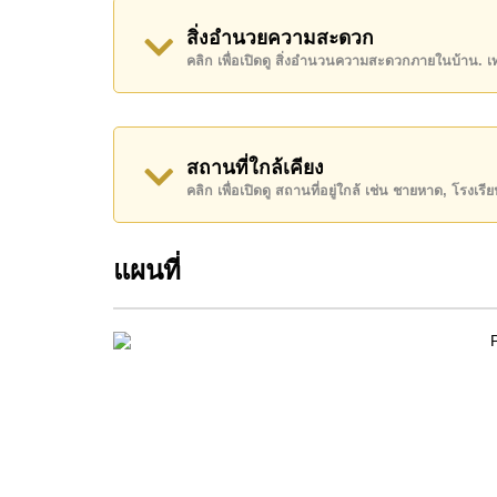
สิ่งอำนวยความสะดวก
โปรดทราบว่าราคาค่าเช่าที่ Cornerstone Real E
คลิก เพื่อเปิดดู สิ่งอำนวนความสะดวกภายในบ้าน. 
เงินมัดจำ 2 เดือน
ก่อนเข้าอยู่อาศัย
ค้นพบโอกาสในการทำให้ที่อยู่อาศัยนี้เป็นบ้านในฝ
ติดต่อ Cornerstone Real Estate โทร +66384112
สถานที่ใกล้เคียง
WhatsApp ของสำนักงาน:
+66807945904
และ L
คลิก เพื่อเปิดดู สถานที่อยู่ใกล้ เช่น ชายหาด, โรงเร
แผนที่