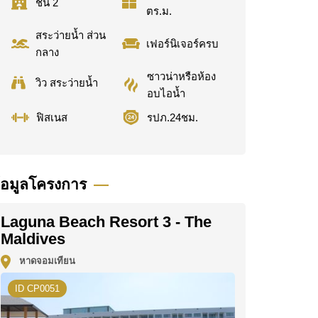
ชั้น 2
ตร.ม.
สระว่ายน้ำ ส่วน
เฟอร์นิเจอร์ครบ
กลาง
ซาวน่าหรือห้อง
วิว สระว่ายน้ำ
อบไอน้ำ
ฟิสเนส
รปภ.24ชม.
้อมูลโครงการ
Laguna Beach Resort 3 - The
Maldives
หาดจอมเทียน
ID CP0051