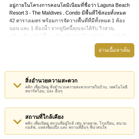
อยู่ภายในโครงการคอนโดมิเนียมที่ชื่อว่า Laguna Beach
Resort 3 - The Maldives . Condo มีพื้นที่ใช้สอยทั้งหมด
42 ตารางเมตร พร้อมการจัดวางพื้นที่ที่มีทั้งหมด 1 ห้อง
นอน และ 1 ห้องน้ำ จากยูนิตนี้คุณจะได้รับ วิวสวน.
อสังหาริมทรัพย์นี้มาพร้อมกับ เฟอร์นิเจอร์ครบ และยังมี
สิ่งอำนวยความสะดวก ได้แก่ มีระเบียง, เครื่องปรับ
อ่านเนื้อหาเต็ม
อากาศครบ,
อสังหาริมทรัพย์นี้สามารถใช้ สระว่ายน้ำ ส่วนกลาง ได้
Laguna Beach Resort 3 - The Maldives มีสิ่งอำนวย
สิ่งอำนวยความสะดวก
ความสะดวกส่วนกลาง ได้แก่ สไลเดอร์, ฟิสเนส, ห้อง
คลิก เพื่อเปิดดู สิ่งอำนวนความสะดวกภายในบ้าน. เทคโนโลยี
เกมส์, ซาวน่าหรือห้องอบไอน้ำ
สมาร์ทโฮม, และ อื่นๆ
สถานที่สำคัญใกล้ Laguna Beach Resort 3 - The
Maldives ได้แก่: เดินทางไปชายหาดได้ง่าย, ไกล้เคียงรถ
ประจำทาง , พัทยาปาร์ค, อันเดอร์วอเตอร์ เวิลด์ , ,
สถานที่ใกล้เคียง
รพ.กรุงเทพจอมเทียน
คลิก เพื่อเปิดดู สถานที่อยู่ใกล้ เช่น ชายหาด, โรงเรียน, สนาม
กอล์ฟ, แหล่งช็อปปิ้ง และ สถานที่อื่นๆ ที่น่าสนใจ
อสังหาริมทรัพย์นี้มีไว้สำหรับขายในราคา ฿ 1,990,000