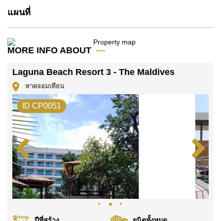
บาท คิดเป็น ฿ 47,381 บาทต่อตารางเมตร และยังมีให้เช่า
แผนที่
ในราคา ฿ 13,000 บาท
โปรดทราบว่าราคาค่าเช่าที่ Cornerstone Real Estate
โฆษณาเป็นราคาสำหรับสัญญาเช่า 1 ปี และต้องวางเงิน
MORE INFO ABOUT
มัดจำ 2 เดือน
ก่อนเข้าอยู่อาศัย
Laguna Beach Resort 3 - The Maldives
โฉนดที่ดินของอสังหาริมทรัพย์นี้อยู่ภายใต้กรรมสิทธิ์ ชื่อ
หาดจอมเทียน
ไทย
ค้นพบโอกาสในการทำให้ที่อยู่อาศัยนี้เป็นบ้านในฝันของ
ID CP0051
คุณ!
ติดต่อ Cornerstone Real Estate โทร +6638411250
หรือ อีเมล
info@cornerstone.co.th
WhatsApp ของสำนักงาน:
+66807945904
และ LINE:
@cornerstonepattaya
ปีที่สร้าง
ยูนิตทั้งหมด