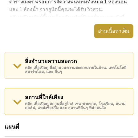
ตารางเมตร พร้อมการจัดวางพื้นที่ที่มีทั้งหมด 1 ห้องนอน
และ 1 ห้องน้ำ จากยูนิตนี้คุณจะได้รับ วิวสวน.
อสังหาริมทรัพย์นี้มาพร้อมกับ เฟอร์นิเจอร์ครบ และยังมี
สิ่งอำนวยความสะดวก ได้แก่ มีระเบียง, เครื่องปรับ
อ่านเนื้อหาเต็ม
อากาศครบ,
อสังหาริมทรัพย์นี้สามารถใช้ สระว่ายน้ำ ส่วนกลาง ได้
Avenue Residence Pattaya มีสิ่งอำนวยความสะดวก
สิ่งอำนวยความสะดวก
ส่วนกลาง ได้แก่ ฟิสเนส, ซาวน่าหรือห้องอบไอน้ำ,
คลิก เพื่อเปิดดู สิ่งอำนวนความสะดวกภายในบ้าน. เทคโนโลยี
รปภ.24ชม.
สมาร์ทโฮม, และ อื่นๆ
สถานที่สำคัญใกล้ Avenue Residence Pattaya ได้แก่:
เดินทางไปชายหาดได้ง่าย, ใกล้กับสปา & ซาวน่า , พัทยา
ปาร์ค, ถนนคนเดิน , เอเชีย 9 หลุม กอล์ฟ , โรงพยาบาล
สถานที่ใกล้เคียง
เมืองพัทยา, โรงพยาบาลพัทยาอินเตอร์เนชั่นแนล
คลิก เพื่อเปิดดู สถานที่อยู่ใกล้ เช่น ชายหาด, โรงเรียน, สนาม
กอล์ฟ, แหล่งช็อปปิ้ง และ สถานที่อื่นๆ ที่น่าสนใจ
อสังหาริมทรัพย์นี้เปิดให้เช่าระยะยาวในราคา ฿ 17,500
บาทต่อเดือน
แผนที่
โปรดทราบว่าราคาค่าเช่าที่ Cornerstone Real Estate