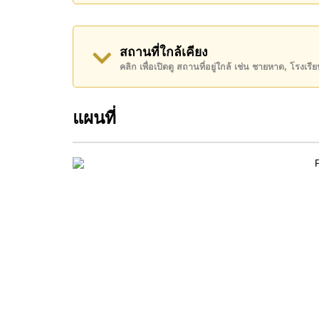
ลูกบ้านยังสามารถใช้สิ่งอำนวยความสะดวกส่ว
ว่ายน้ำขนาดใหญ่สไตล์รีสอร์ตพร้อมสไลเดอร์ 
โครงการ และระบบรักษาความปลอดภัยตลอด 24 ชั
สถานที่ใกล้เคียง
อย่างสมบูรณ์แบบ
คลิก เพื่อเปิดดู สถานที่อยู่ใกล้ เช่น ชายหาด, โรงเร
ด้วยห้องที่ได้รับการรีโนเวทใหม่ พร้อมสิ่งอำ
ได้รับความนิยม คอนโดแห่งนี้จึงเป็นอีกหนึ่งตัว
แผนที่
ระยะยาว
ทำเลและสถานที่สำคัญใกล้เคียง
หนึ่งในจุดเด่นสำคัญของ City Center Residence 
ถนนพัทยาสาย 3 ทำให้เดินทางไปยังชายหาดพัท
บันเทิง และระบบขนส่งสาธารณะได้อย่างรวดเร็ว
ทุกวัน ไม่ว่าจะซื้อเพื่ออยู่อาศัยเองหรือเพื่อการ
ไทยและชาวต่างชาติอย่างต่อเนื่อง
หากต้องการทำความรู้จักกับพื้นที่นี้เพิ่มเติม สา