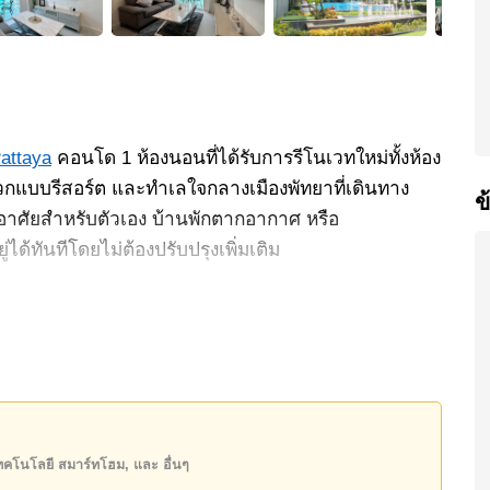
attaya
คอนโด 1 ห้องนอนที่ได้รับการรีโนเวทใหม่ทั้งห้อง
กแบบรีสอร์ต และทำเลใจกลางเมืองพัทยาที่เดินทาง
ข
ู่อาศัยสำหรับตัวเอง บ้านพักตากอากาศ หรือ
ู่ได้ทันทีโดยไม่ต้องปรับปรุงเพิ่มเติม
างเมตร ตกแต่งครบพร้อมเฟอร์นิเจอร์ มาพร้อมระเบียงส่วน
่อนขนาดใหญ่ช่วยรับแสงธรรมชาติได้อย่างเต็มที่ ทำให้
ัน
วยุโรป เคาน์เตอร์บาร์ เครื่องซักผ้า Smart TV
าศ เหมาะสำหรับการอยู่อาศัยในชีวิตประจำวัน พร้อม
เทคโนโลยี สมาร์ทโฮม, และ อื่นๆ