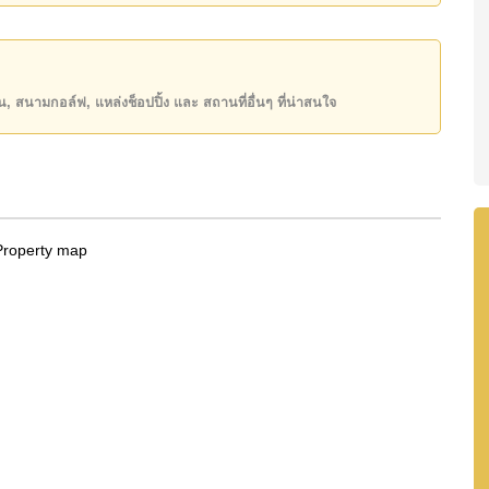
นกลางของโครงการได้อย่างครบครัน ไม่ว่าจะเป็นสระ
ฟิตเนสกระจกวิวสระว่ายน้ำ ร้านอาหาร คาเฟ่ภายใน
่วโมง ซึ่งช่วยเติมเต็มบรรยากาศการอยู่อาศัยได้
ียน, สนามกอล์ฟ, แหล่งช็อปปิ้ง และ สถานที่อื่นๆ ที่น่าสนใจ
นวยความสะดวกที่ครบครัน และทำเลใจกลางเมืองพัทยาที่
เลือกที่น่าสนใจสำหรับทั้งการอยู่อาศัยและการลงทุนใน
คือทำเลใจกลางเมืองพัทยาที่สะดวกอย่างยิ่ง ตั้งอยู่ใกล้
ยา ศูนย์การค้าขนาดใหญ่ ร้านอาหาร คาเฟ่ แหล่ง
 ช่วยให้การใช้ชีวิตในเมืองเป็นเรื่องง่ายและสะดวกใน
ลงทุน ทำเลแห่งนี้ยังคงได้รับความนิยมจากทั้งผู้ซื้อชาว
มารถอ่านคู่มือของเราได้ที่
อสังหาริมทรัพย์สำหรับขาย