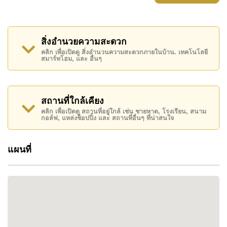
Villa A
: 3 ห้องนอน 4 ห้องน้ำ – 339 ตร.ม.
Villa B
: 4 ห้องนอน 5 ห้องน้ำ – 339 ตร.ม.
Villa C
: 5 ห้องนอน 6 ห้องน้ำ – 417 ตร.ม.
สิ่งอำนวยความสะดวก
(บางแปลงสามารถเลือกเพิ่ม
Guesthouse
ได้)
คลิก เพื่อเปิดดู สิ่งอำนวนความสะดวกภายในบ้าน. เทคโนโลยี
สมาร์ทโฮม, และ อื่นๆ
จุดเด่นโครงการ
สถานที่ใกล้เคียง
ความเป็นส่วนตัวและความปลอดภัย
: ระบบรักษาความ
คลิก เพื่อเปิดดู สถานที่อยู่ใกล้ เช่น ชายหาด, โรงเรียน, สนาม
ปลอดภัย 24 ชม. และ CCTV ทั่วโครงการ
กอล์ฟ, แหล่งช็อปปิ้ง และ สถานที่อื่นๆ ที่น่าสนใจ
ทำเลเยี่ยม
: ใกล้หาดจอมเทียน ร้านอาหาร ร้านค้า และ
สนามกีฬาเทศบาล
แผนที่
สิ่งอำนวยความสะดวก
: ฟิตเนส ถนนกว้าง สวนสวย ระบบ
ไฟฟ้าใต้ดิน พื้นที่ส่วนกลางใช้พลังงานแสงอาทิตย์
รายละเอียดบ้าน
งานตกแต่งคุณภาพสูง ครัวทันสมัย ห้องน้ำในตัวขนาด