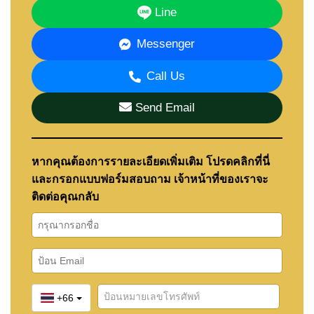
Line
ใส่ใจสิ่งแวดล้อม
โครงการให้ความสำคัญกับการอยู่อาศัยอย่างยั่งยืน ด้วย
Messenger
ระบบประหยัดพลังงาน และวัสดุก่อสร้างที่เป็นมิตรต่อสิ่ง
แวดล้อม
Call Us
Send Email
📞
ติดต่อ Cornerstone Real Estate
เพื่อสอบถามข้อมูล
แปลงที่ยังว่าง และจองบ้านหรูของคุณในโครงการ
Zensiri Estates Jomtien ได้แล้ววันนี้!
หากคุณต้องการรายละเอียดเพิ่มเติม โปรดคลิกที่นี่
โทร: +66 38 411 250
และกรอกแบบฟอร์มสอบถาม เจ้าหน้าที่ของเราจะ
อีเมล:
info@cornerstone.co.th
ติดต่อคุณกลับ
WhatsApp: +66 80 794 5904
LINE ID: @cornerstonepattaya
+66