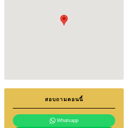
ใหญ่
สระว่ายน้ำระบบเกลือส่วนตัว (ขนาด 6 ม. x 3.5 ม.) และ
สวนจัดแต่งสวยงาม
พื้นที่นั่งเล่นกลางแจ้งมีหลังคา ตู้เสื้อผ้าบิวท์อิน และแอร์
ระบบอินเวอร์เตอร์ (Daikin)
มีแพ็กเกจเฟอร์นิเจอร์ครบชุดให้เลือกเพิ่มเติม
ทำเลและการเดินทาง
เข้าถึงง่ายผ่านถนนเทพประสิทธิ์ และจอมเทียนสาย 2
ใกล้ร้านค้าและบาร์ – 300 ม.
ใจกลางจอมเทียน – 900 ม.
สอบถามตอนนี้
หาดจอมเทียน – 2.5 กม.
Walking Street – 5 กม.
Whatsapp