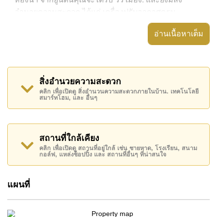
อำนวยความสะดวก ได้แก่ เครื่องปรับอากาศครบ,
อสังหาริมทรัพย์นี้สามารถใช้ สระว่ายน้ำ ส่วนกลาง ได้
อ่านเนื้อหาเต็ม
The Panora Pattaya มีสิ่งอำนวยความสะดวกส่วนกลาง
ได้แก่ รปภ.24ชม.
สถานที่สำคัญใกล้ The Panora Pattaya ได้แก่: ติด
สิ่งอำนวยความสะดวก
ชายหาด, เดินทางไปชายหาดได้ง่าย , หาดพัทยา, หาด
คลิก เพื่อเปิดดู สิ่งอำนวนความสะดวกภายในบ้าน. เทคโนโลยี
สมาร์ทโฮม, และ อื่นๆ
จอมเทียน , เอเชีย 9 หลุม กอล์ฟ , โรงพยาบาลเมืองพัทยา,
รพ.กรุงเทพจอมเทียน
อสังหาริมทรัพย์นี้มีไว้สำหรับขายในราคา ฿ 4,222,000
สถานที่ใกล้เคียง
บาท คิดเป็น ฿ 136,989 บาทต่อตารางเมตร
คลิก เพื่อเปิดดู สถานที่อยู่ใกล้ เช่น ชายหาด, โรงเรียน, สนาม
กอล์ฟ, แหล่งช็อปปิ้ง และ สถานที่อื่นๆ ที่น่าสนใจ
โฉนดที่ดินของอสังหาริมทรัพย์นี้อยู่ภายใต้กรรมสิทธิ์ ชื่อ
ต่างชาติ
แผนที่
ค้นพบโอกาสในการทำให้ที่อยู่อาศัยนี้เป็นบ้านในฝันของ
คุณ!
ติดต่อ Cornerstone Real Estate โทร +6638411250