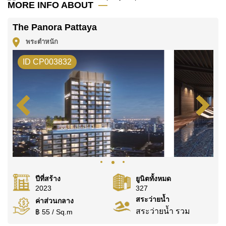
MORE INFO ABOUT
หรือ อีเมล
info@cornerstone.co.th
The Panora Pattaya
WhatsApp ของสำนักงาน:
+66807945904
และ LINE:
@cornerstonepattaya
พระตำหนัก
ID CP003832
ปีที่สร้าง
ยูนิตทั้งหมด
2023
327
สระว่ายน้ำ
ค่าส่วนกลาง
สระว่ายน้ำ รวม
฿ 55 / Sq.m